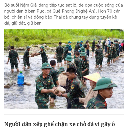
Bờ suối Nậm Giải đang tiếp tục sạt lở, đe dọa cuộc sống của
người dân ở bản Pục, xã Quế Phong (Nghệ An). Hơn 70 cán
bộ, chiến sĩ và đồng bào Thái đã chung tay dựng tuyến kè
đá, giữ đất, giữ bản.
Người dân xếp ghế chặn xe chở đá vì gây ô