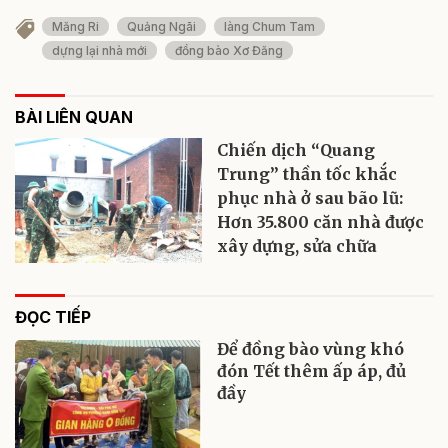
Măng Ri
Quảng Ngãi
làng Chum Tam
dựng lại nhà mới
đồng bào Xơ Đăng
BÀI LIÊN QUAN
Chiến dịch “Quang
Trung” thần tốc khắc
phục nhà ở sau bão lũ:
Hơn 35.800 căn nhà được
xây dựng, sửa chữa
ĐỌC TIẾP
Để đồng bào vùng khó
đón Tết thêm ấp áp, đủ
đầy