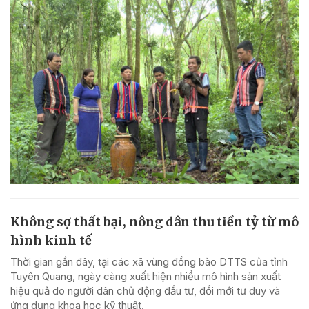
Không sợ thất bại, nông dân thu tiền tỷ từ mô
hình kinh tế
Thời gian gần đây, tại các xã vùng đồng bào DTTS của tỉnh
Tuyên Quang, ngày càng xuất hiện nhiều mô hình sản xuất
hiệu quả do người dân chủ động đầu tư, đổi mới tư duy và
ứng dụng khoa học kỹ thuật.