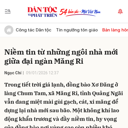
Gửi bình luận
Công tác Dân tộc
Tín ngưỡng tôn giáo
Bản làng hô
Niềm tin từ những ngôi nhà mới
giữa đại ngàn Măng Ri
Ngọc Chí
09/01/2026 12:37
Trong tiết trời giá lạnh, đồng bào Xơ Đăng ở
Hủy
Gửi
làng Chum Tam, xã Măng Ri, tỉnh Quảng Ngãi
vẫn đang miệt mài gùi gạch, cát, xi măng để
dựng lại nhà mới sau bão. Một không khí lao
động khẩn trương và đầy niềm tin, hy vọng
của đồng bào nơi vùng cao còn nhiều khó