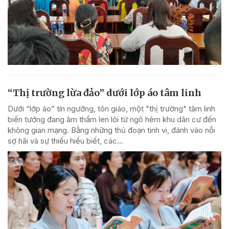
“Thị trường lừa đảo” dưới lớp áo tâm linh
Dưới “lớp áo” tín ngưỡng, tôn giáo, một "thị trường" tâm linh
biến tướng đang âm thầm len lỏi từ ngõ hẻm khu dân cư đến
không gian mạng. Bằng những thủ đoạn tinh vi, đánh vào nỗi
sợ hãi và sự thiếu hiểu biết, các...