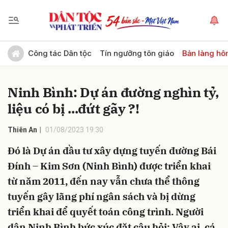
Gửi bình luận
Công tác Dân tộc
Tín ngưỡng tôn giáo
Bản làng hô
Ninh Bình: Dự án đường nghìn tỷ,
liệu có bị ...đứt gãy ?!
Thiên An
01/08/2023 19:30
Đó là Dự án đầu tư xây dựng tuyến đường Bái
Hủy
Gửi
Đính – Kim Sơn (Ninh Bình) được triển khai
từ năm 2011, đến nay vẫn chưa thể thông
tuyến gây lãng phí ngân sách và bị dừng
triển khai để quyết toán công trình. Người
dân Ninh Bình bức xúc đặt câu hỏi: Vậy ai, cá