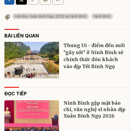
Hội Báo Xuân Bính Ngọ 2026 tại Ninh Bình
Ninh Bình
BÀI LIÊN QUAN
Thung Ui - điểm đến mới
"gây sốt" ở Ninh Bình sẽ
chính thức đón khách
vào dịp Tết Bính Ngọ
ĐỌC TIẾP
Ninh Bình gặp mặt báo
chí, văn nghệ sĩ nhân dịp
Xuân Bính Ngọ 2026