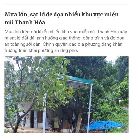
Mưa lớn, sạt lở đe dọa nhiều khu vực miền
núi Thanh Hóa
Mưa lớn kéo dài khiến nhiều khu vực miền núi Thanh Hóa xảy
ra sạt lở đất đá, ảnh hưởng giao thông, công trình và đe dọa
an toàn người dân. Chính quyền các địa phương đang khẩn
trương triển khai phương án ứng phó.