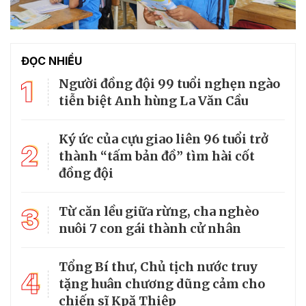
ĐỌC NHIỀU
1
Người đồng đội 99 tuổi nghẹn ngào
tiễn biệt Anh hùng La Văn Cầu
Ký ức của cựu giao liên 96 tuổi trở
2
thành “tấm bản đồ” tìm hài cốt
đồng đội
3
Từ căn lều giữa rừng, cha nghèo
nuôi 7 con gái thành cử nhân
Tổng Bí thư, Chủ tịch nước truy
4
tặng huân chương dũng cảm cho
chiến sĩ Kpă Thiêp