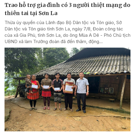
Trao hỗ trợ gia đình có 3 người thiệt mạng do
thiên tai tại Sơn La
Thừa ủy quyền của Lãnh đạo Bộ Dân tộc và Tôn giáo, Sở
Dân tộc và Tôn giáo tỉnh Sơn La, ngày 7/8, Đoàn công tác
của xã Gia Phù, tỉnh Sơn La, do ông Mùa A Dê - Phó Chủ tịch
UBND xã làm Trưởng đoàn đã đến thăm, động...