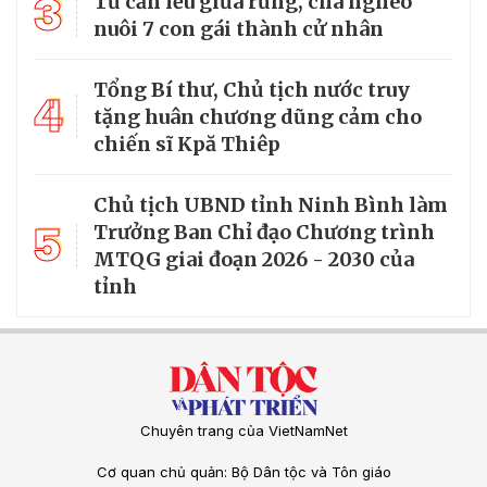
3
Từ căn lều giữa rừng, cha nghèo
nuôi 7 con gái thành cử nhân
Tổng Bí thư, Chủ tịch nước truy
4
tặng huân chương dũng cảm cho
chiến sĩ Kpă Thiêp
Chủ tịch UBND tỉnh Ninh Bình làm
5
Trưởng Ban Chỉ đạo Chương trình
MTQG giai đoạn 2026 - 2030 của
tỉnh
Chuyên trang của VietNamNet
Cơ quan chủ quản: Bộ Dân tộc và Tôn giáo