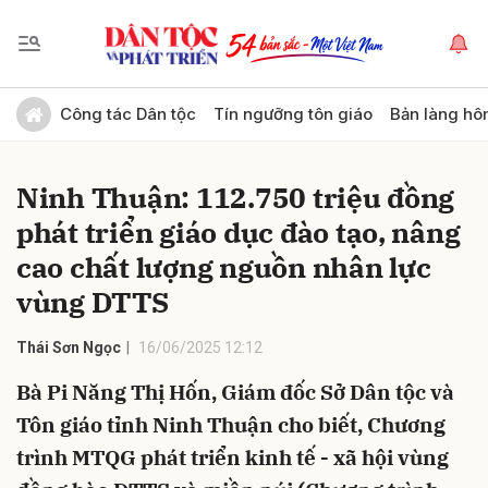
Gửi bình luận
Công tác Dân tộc
Tín ngưỡng tôn giáo
Bản làng hô
Ninh Thuận: 112.750 triệu đồng
phát triển giáo dục đào tạo, nâng
cao chất lượng nguồn nhân lực
vùng DTTS
Hủy
Gửi
Thái Sơn Ngọc
16/06/2025 12:12
Bà Pi Năng Thị Hốn, Giám đốc Sở Dân tộc và
Tôn giáo tỉnh Ninh Thuận cho biết, Chương
trình MTQG phát triển kinh tế - xã hội vùng