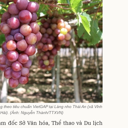
g theo tiêu chuẩn VietGAP tại Làng nho Thái An (xã Vĩnh
h Hải). (Ảnh: Nguyễn Thành/TTXVN)
m đốc Sở Văn hóa, Thể thao và Du lịch