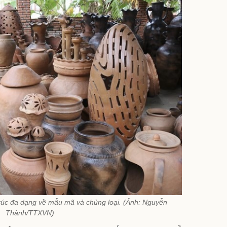
c đa dạng về mẫu mã và chủng loại. (Ảnh: Nguyễn
Thành/TTXVN)