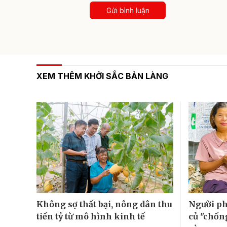
Gửi bình luận
XEM THÊM KHỞI SẮC BẢN LÀNG
Không sợ thất bại, nông dân thu
Người ph
tiền tỷ từ mô hình kinh tế
củ "chốn