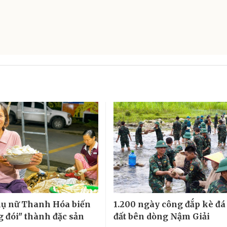
ụ nữ Thanh Hóa biến
1.200 ngày công đắp kè đá
g đói" thành đặc sản
đất bên dòng Nậm Giải