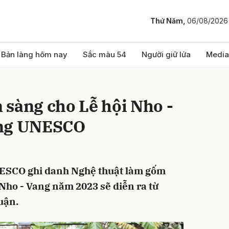
Thứ Năm,
06/08/2026
bình luận
Bản làng hôm nay
Sắc màu 54
Người giữ lửa
Media
 sàng cho Lễ hội Nho -
ằng UNESCO
ESCO ghi danh Nghệ thuật làm gốm
Hủy
G
Nho - Vang năm 2023 sẽ diễn ra từ
uận.