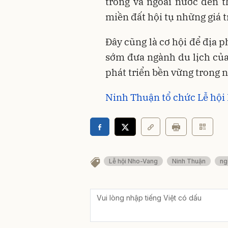
trong và ngoài nước đến 
miền đất hội tụ những giá tr
Đây cũng là cơ hội để địa p
sớm đưa ngành du lịch của
phát triển bền vững trong 
Ninh Thuận tổ chức Lễ hội
Lễ hội Nho-Vang
Ninh Thuận
ng