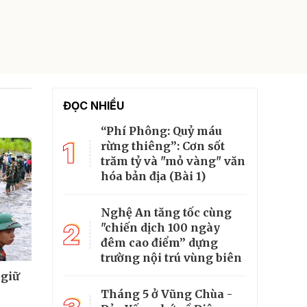
ĐỌC NHIỀU
“Phí Phông: Quỷ máu
1
rừng thiêng”: Cơn sốt
trăm tỷ và "mỏ vàng" văn
hóa bản địa (Bài 1)
Nghệ An tăng tốc cùng
2
"chiến dịch 100 ngày
đêm cao điểm” dựng
trường nội trú vùng biên
 giữ
Tháng 5 ở Vũng Chùa -