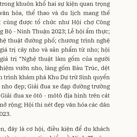
 trong khuôn khổ hai sự kiện quan trọng
 văn hóa, thể thao và du lịch mang thế
t cũng được tổ chức như Hội chợ Công
 Bộ - Ninh Thuận 2023; Lễ hội ẩm thực;
ghệ thuật đường phố; chương trình nghệ
 giá trị cây nho và sản phẩm từ nho; hội
 giá trị “Nghệ thuật làm gốm của người
ghiệm vườn nho, làng gốm Bàu Trúc, dệt
h trình khám phá Khu Dự trữ Sinh quyển
n nho đẹp; Giải đua xe đạp đường trường
iải đua xe ôtô - môtô địa hình trên cát
ở rộng; Hội thi nét đẹp văn hóa các dân
023.
ên, đây là cơ hội, điều kiện để du khách