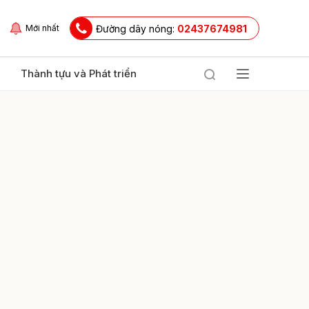
Đường dây nóng:
02437674981
Mới nhất
Thành tựu và Phát triển
ửi