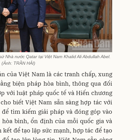
 Nhà nước Qatar tại Việt Nam Khalid Ali Abdullah Abel.
(Ảnh: TRẦN HẢI)
án của Việt Nam là các tranh chấp, xung
bằng biện pháp hòa bình, thông qua đối
p với luật pháp quốc tế và Hiến chương
cho biết Việt Nam sẵn sàng hợp tác với
 để tìm kiếm giải pháp và đóng góp vào
 hòa bình, ổn định của mỗi quốc gia và
n kết để tạo lập sức mạnh, hợp tác để tạo
 để tạo lập lòng tin. Việt Nam sẵn sàng