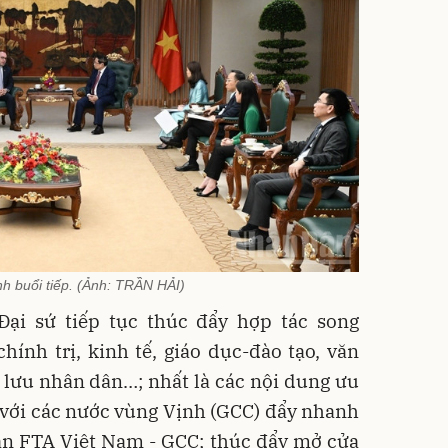
h buổi tiếp. (Ảnh: TRẦN HẢI)
ại sứ tiếp tục thúc đẩy hợp tác song
hính trị, kinh tế, giáo dục-đào tạo, văn
ao lưu nhân dân…; nhất là các nội dung ưu
 với các nước vùng Vịnh (GCC) đẩy nhanh
án FTA Việt Nam - GCC; thúc đẩy mở cửa