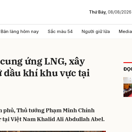
Thứ Bảy,
08/08/2026
bình luận
Bản làng hôm nay
Sắc màu 54
Người giữ lửa
Media
 cung ứng LNG, xây
ĐỌC
 dầu khí khu vực tại
Hủy
G
ính phủ, Thủ tướng Phạm Minh Chính
 tại Việt Nam Khalid Ali Abdullah Abel.