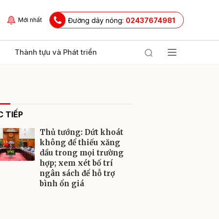
Đường dây nóng:
02437674981
Mới nhất
Thành tựu và Phát triển
 TIẾP
Thủ tướng: Dứt khoát
không để thiếu xăng
dầu trong mọi trường
hợp; xem xét bố trí
ửi
ngân sách để hỗ trợ
bình ổn giá