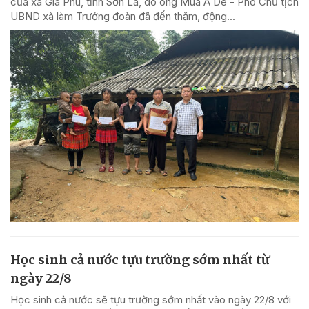
của xã Gia Phù, tỉnh Sơn La, do ông Mùa A Dê - Phó Chủ tịch
UBND xã làm Trưởng đoàn đã đến thăm, động...
Học sinh cả nước tựu trường sớm nhất từ
ngày 22/8
Học sinh cả nước sẽ tựu trường sớm nhất vào ngày 22/8 với