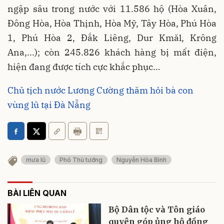
ngập sâu trong nước với 11.586 hộ (Hòa Xuân,
Đông Hòa, Hòa Thịnh, Hòa Mỹ, Tây Hòa, Phú Hòa
1, Phú Hòa 2, Đắk Liêng, Dur Kmăl, Krông
Ana,...); còn 245.826 khách hàng bị mất điện,
hiện đang được tích cực khắc phục…
Chủ tịch nước Lương Cường thăm hỏi bà con
vùng lũ tại Đà Nẵng
mưa lũ
Phó Thủ tướng
Nguyễn Hòa Bình
BÀI LIÊN QUAN
Bộ Dân tộc và Tôn giáo
quyên góp ủng hộ đồng