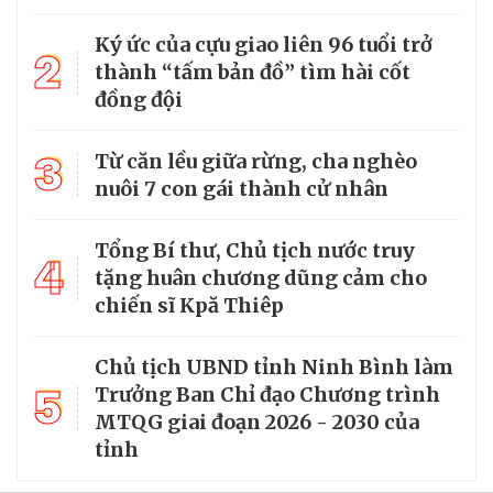
Ký ức của cựu giao liên 96 tuổi trở
2
thành “tấm bản đồ” tìm hài cốt
đồng đội
3
Từ căn lều giữa rừng, cha nghèo
nuôi 7 con gái thành cử nhân
Tổng Bí thư, Chủ tịch nước truy
4
tặng huân chương dũng cảm cho
chiến sĩ Kpă Thiêp
Chủ tịch UBND tỉnh Ninh Bình làm
5
Trưởng Ban Chỉ đạo Chương trình
MTQG giai đoạn 2026 - 2030 của
tỉnh