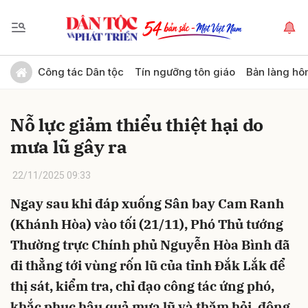
Gửi bình luận
Công tác Dân tộc
Tín ngưỡng tôn giáo
Bản làng hô
Nỗ lực giảm thiểu thiệt hại do
mưa lũ gây ra
22/11/2025 09:33
Ngay sau khi đáp xuống Sân bay Cam Ranh
Hủy
Gửi
(Khánh Hòa) vào tối (21/11), Phó Thủ tướng
Thường trực Chính phủ Nguyễn Hòa Bình đã
đi thẳng tới vùng rốn lũ của tỉnh Đắk Lắk để
thị sát, kiểm tra, chỉ đạo công tác ứng phó,
khắc phục hậu quả mưa lũ và thăm hỏi, động