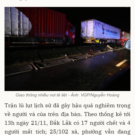
Giao thông nhiều nơi tê liệt - Ảnh: VGP/Nguyễn Hoàng
Trận lũ lụt lịch sử đã gây hậu quả nghiêm trọng
về người và của trên địa bàn. Theo thống kê tới
13h ngày 21/11, Đắk Lắk có 17 người chết và 4
người mất tích; 25/102 xã, phường vẫn đang