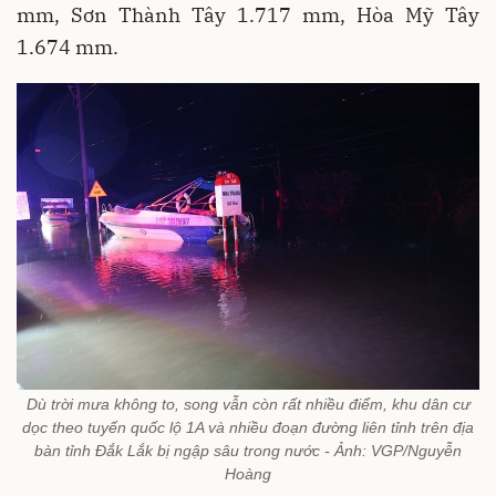
mm, Sơn Thành Tây 1.717 mm, Hòa Mỹ Tây
1.674 mm.
Dù trời mưa không to, song vẫn còn rất nhiều điểm, khu dân cư
dọc theo tuyến quốc lộ 1A và nhiều đoạn đường liên tỉnh trên địa
bàn tỉnh Đắk Lắk bị ngập sâu trong nước - Ảnh: VGP/Nguyễn
Hoàng