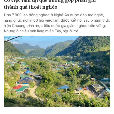
Có việc làm tại quê hương góp phần giữ
thành quả thoát nghèo
Hơn 7.800 lao động nghèo ở Nghệ An được đào tạo nghề,
hàng chục nghìn cơ hội việc làm được kết nối sau 5 năm thực
hiện Chương trình mục tiêu quốc gia giảm nghèo bền vững.
Nhưng ở nhiều bản làng miền Tây, người trẻ...