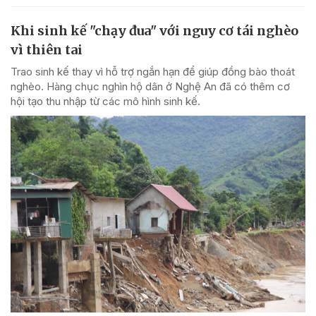
Khi sinh kế "chạy đua" với nguy cơ tái nghèo
vì thiên tai
Trao sinh kế thay vì hỗ trợ ngắn hạn để giúp đồng bào thoát
nghèo. Hàng chục nghìn hộ dân ở Nghệ An đã có thêm cơ
hội tạo thu nhập từ các mô hình sinh kế.