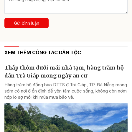
Gửi bình luận
XEM THÊM CÔNG TÁC DÂN TỘC
Thấp thỏm dưới mái nhà tạm, hàng trăm hộ
dân Trà Giáp mong ngày an cư
Hàng trăm hộ đồng bào DTTS ở Trà Giáp, TP. Đà Nẵng mong
sớm có nơi ở ổn định để yên tâm cuộc sống, không còn nơm
nớp lo sợ mỗi khi mùa mưa bão về.