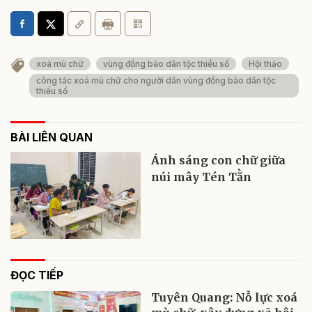
xoá mù chữ
vùng đồng bào dân tộc thiểu số
Hội thảo
công tác xoá mù chữ cho người dân vùng đồng bào dân tộc
thiểu số
BÀI LIÊN QUAN
Ánh sáng con chữ giữa
núi mây Tén Tằn
ĐỌC TIẾP
Tuyên Quang: Nỗ lực xoá