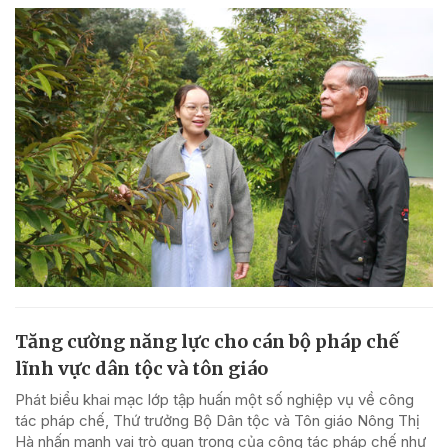
Tăng cường năng lực cho cán bộ pháp chế
lĩnh vực dân tộc và tôn giáo
Phát biểu khai mạc lớp tập huấn một số nghiệp vụ về công
tác pháp chế, Thứ trưởng Bộ Dân tộc và Tôn giáo Nông Thị
Hà nhấn mạnh vai trò quan trọng của công tác pháp chế như