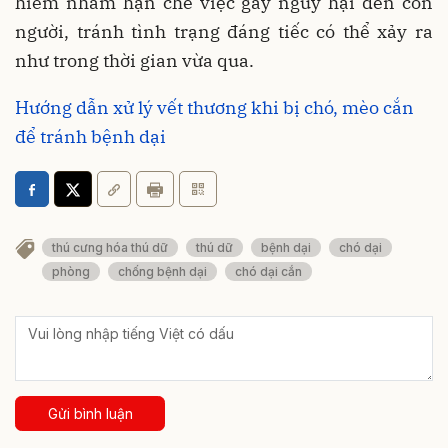
hiểm nhằm hạn chế việc gây nguy hại đến con
người, tránh tình trạng đáng tiếc có thể xảy ra
như trong thời gian vừa qua.
Hướng dẫn xử lý vết thương khi bị chó, mèo cắn
để tránh bệnh dại
thú cưng hóa thú dữ
thú dữ
bệnh dại
chó dại
phòng
chống bệnh dại
chó dại cắn
Gửi bình luận