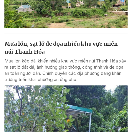
Mưa lớn, sạt lở đe dọa nhiều khu vực miền
núi Thanh Hóa
Mưa lớn kéo dài khiến nhiều khu vực miền núi Thanh Hóa xảy
ra sạt lở đất đá, ảnh hưởng giao thông, công trình và đe dọa
an toàn người dân. Chính quyền các địa phương đang khẩn
trương triển khai phương án ứng phó.