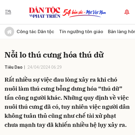
Gửi bình luận
Công tác Dân tộc
Tín ngưỡng tôn giáo
Bản làng hô
Nỗi lo thú cưng hóa thú dữ
Tiêu Dao
24/04/2024 06:29
Rất nhiều sự việc đau lòng xảy ra khi chó
nuôi làm thú cưng bỗng dưng hóa “thú dữ”
Hủy
Gửi
tấn công người khác. Những quy định về việc
nuôi thú cưng đã có, tuy nhiên việc người dân
không tuân thủ cũng như chế tài xử phạt
chưa mạnh tay đã khiến nhiều hệ lụy xảy ra.