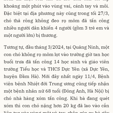
khoảng một phút vào vùng vai, cánh tay và môi.
Đặc biệt tại địa phương này cũng trong tối 27/3,
chó thả rông không đeo rọ mõm đã tấn công
nhiều người dân khiến 4 người (gồm 3 trẻ em và
một người lớn) bị thương.
Tương tự, đầu tháng 3/2024, tại Quảng Ninh, một
con chó không rọ mõm lọt vào trường giờ tan học
buổi trưa đã tấn công 14 học sinh và giáo viên
trường Tiểu học và THCS Dực Yên (xã Dực Yên,
huyện Đầm Hà). Mới đây nhất ngày 11/4, Bệnh
viện bệnh Nhiệt đới Trung ương cũng tiếp nhận
một bệnh nhân nữ 68 tuổi (Đông Anh, Hà Nội) bị
chó nhà hàng xóm tấn công. Khi bà đang quét
xóm thì con chó nặng hơn 20 kg đã lao vào cắn
liên tục vào vùng mặt và tay, chân của cụ bà gây