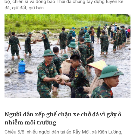
bộ, chiến sĩ và đồng bào Thái đã chung tay dựng tuyến kè
đá, giữ đất, giữ bản.
Người dân xếp ghế chặn xe chở đá vì gây ô
nhiễm môi trường
Chiều 5/8, nhiều người dân tại ấp Rẫy Mới, xã Kiên Lương,