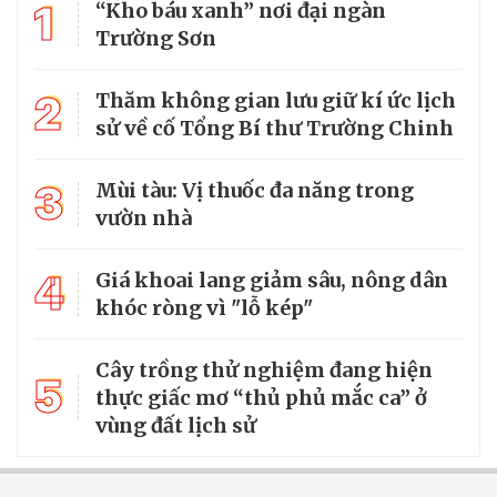
1
“Kho báu xanh” nơi đại ngàn
Trường Sơn
2
Thăm không gian lưu giữ kí ức lịch
sử về cố Tổng Bí thư Trường Chinh
3
Mùi tàu: Vị thuốc đa năng trong
vườn nhà
4
Giá khoai lang giảm sâu, nông dân
khóc ròng vì "lỗ kép"
Cây trồng thử nghiệm đang hiện
5
thực giấc mơ “thủ phủ mắc ca” ở
vùng đất lịch sử