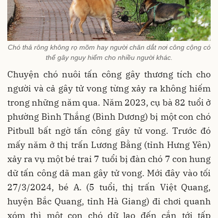
Chó thả rông không rọ mõm hay người chăn dắt nơi công cộng có
thể gây nguy hiểm cho nhiều người khác.
Chuyện chó nuôi tấn công gây thương tích cho
người và cả gây tử vong từng xảy ra không hiếm
trong những năm qua. Năm 2023, cụ bà 82 tuổi ở
phường Bình Thắng (Bình Dương) bị một con chó
Pitbull bất ngờ tấn công gây tử vong. Trước đó
mấy năm ở thị trấn Lương Bằng (tỉnh Hưng Yên)
xảy ra vụ một bé trai 7 tuổi bị đàn chó 7 con hung
dữ tấn công dã man gây tử vong. Mới đây vào tối
27/3/2024, bé A. (5 tuổi, thị trấn Việt Quang,
huyện Bắc Quang, tỉnh Hà Giang) đi chơi quanh
xóm thì một con chó dữ lao đến cắn tới tấp