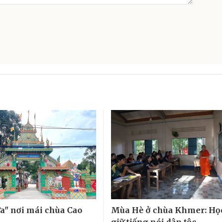
a" nơi mái chùa Cao
Mùa Hè ở chùa Khmer: Học
giữ tiếng nói dân tộc