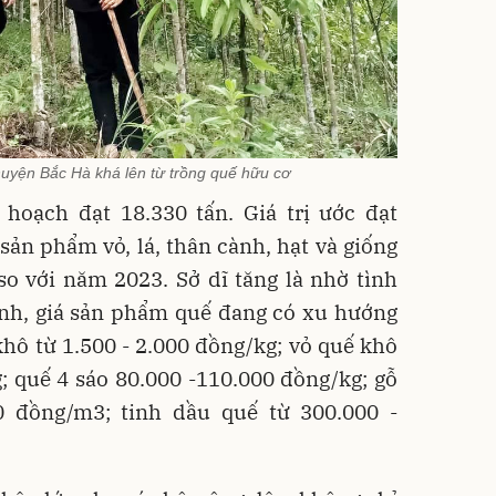
uyện Bắc Hà khá lên từ trồng quế hữu cơ
hoạch đạt 18.330 tấn. Giá trị ước đạt
sản phẩm vỏ, lá, thân cành, hạt và giống
so với năm 2023. Sở dĩ tăng là nhờ tình
ịnh, giá sản phẩm quế đang có xu hướng
 khô từ 1.500 - 2.000 đồng/kg; vỏ quế khô
; quế 4 sáo 80.000 -110.000 đồng/kg; gỗ
0 đồng/m3; tinh dầu quế từ 300.000 -