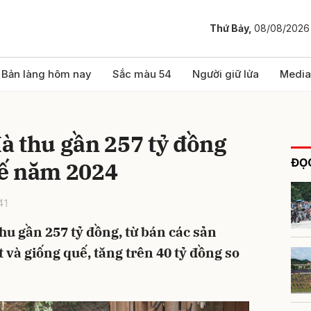
Thứ Bảy,
08/08/2026
bình luận
Bản làng hôm nay
Sắc màu 54
Người giữ lửa
Media
à thu gần 257 tỷ đồng
ĐỌC
ế năm 2024
41
u gần 257 tỷ đồng, từ bán các sản
Hủy
G
t và giống quế, tăng trên 40 tỷ đồng so