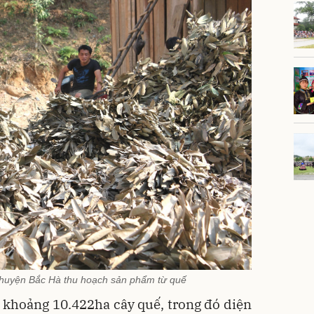
huyện Bắc Hà thu hoạch sản phẩm từ quế
 khoảng 10.422ha cây quế, trong đó diện