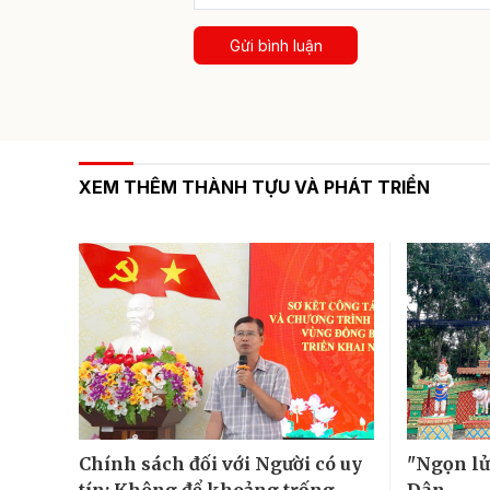
Gửi bình luận
XEM THÊM THÀNH TỰU VÀ PHÁT TRIỂN
Chính sách đối với Người có uy
"Ngọn lử
tín: Không để khoảng trống,
Dân