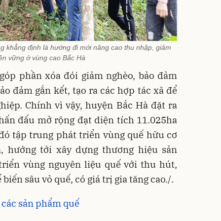
ng khẳng định là hướng đi mới nâng cao thu nhập, giảm
ền vững ở vùng cao Bắc Hà
ã góp phần xóa đói giảm nghèo, bảo đảm
o đảm gắn kết, tạo ra các hợp tác xã để
hiệp. Chính vì vậy, huyện Bắc Hà đặt ra
hấn đấu mở rộng đạt diện tích 11.025ha
 đó tập trung phát triển vùng quế hữu cơ
ha, hướng tới xây dựng thương hiệu sản
riển vùng nguyên liệu quế với thu hút,
biến sâu vỏ quế, có giá trị gia tăng cao./.
ho các sản phẩm quế