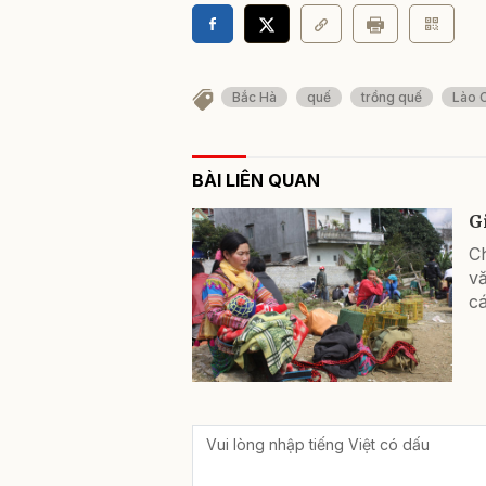
Bắc Hà
quế
trồng quế
Lào 
BÀI LIÊN QUAN
G
Ch
v
cá