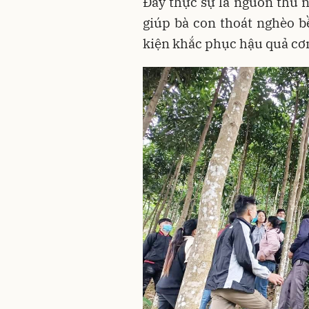
Đây thực sự là nguồn thu 
giúp bà con thoát nghèo bề
kiện khắc phục hậu quả cơn 