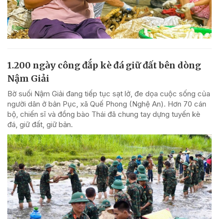
1.200 ngày công đắp kè đá giữ đất bên dòng
Nậm Giải
Bờ suối Nậm Giải đang tiếp tục sạt lở, đe dọa cuộc sống của
người dân ở bản Pục, xã Quế Phong (Nghệ An). Hơn 70 cán
bộ, chiến sĩ và đồng bào Thái đã chung tay dựng tuyến kè
đá, giữ đất, giữ bản.