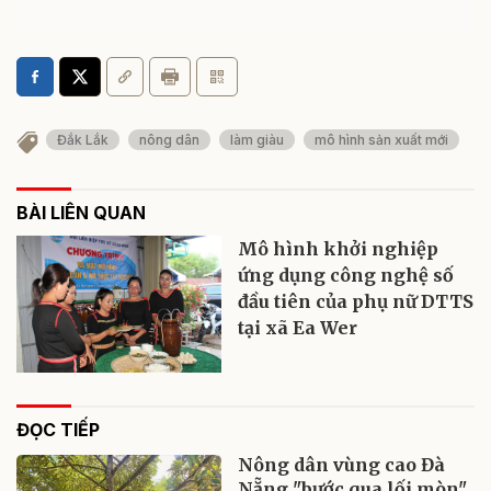
Đắk Lắk
nông dân
làm giàu
mô hình sản xuất mới
BÀI LIÊN QUAN
Mô hình khởi nghiệp
ứng dụng công nghệ số
đầu tiên của phụ nữ DTTS
tại xã Ea Wer
ĐỌC TIẾP
Nông dân vùng cao Đà
Nẵng "bước qua lối mòn"