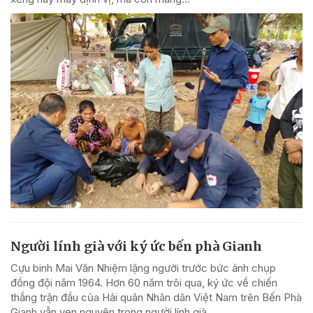
Người lính già với ký ức bến phà Gianh
Cựu binh Mai Văn Nhiệm lặng người trước bức ảnh chụp
đồng đội năm 1964. Hơn 60 năm trôi qua, ký ức về chiến
thắng trận đầu của Hải quân Nhân dân Việt Nam trên Bến Phà
Gianh vẫn vẹn nguyên trong người lính già.