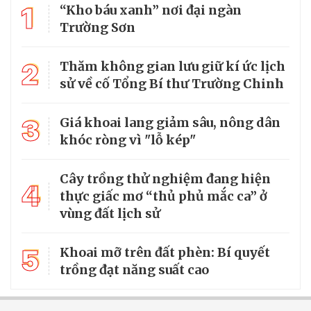
1
“Kho báu xanh” nơi đại ngàn
Trường Sơn
2
Thăm không gian lưu giữ kí ức lịch
sử về cố Tổng Bí thư Trường Chinh
3
Giá khoai lang giảm sâu, nông dân
khóc ròng vì "lỗ kép"
Cây trồng thử nghiệm đang hiện
4
thực giấc mơ “thủ phủ mắc ca” ở
vùng đất lịch sử
5
Khoai mỡ trên đất phèn: Bí quyết
trồng đạt năng suất cao