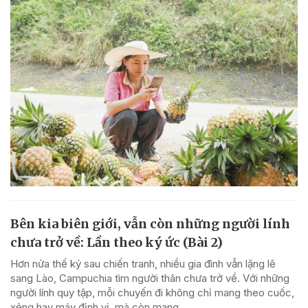
Bên kia biên giới, vẫn còn những người lính
chưa trở về: Lần theo ký ức (Bài 2)
Hơn nửa thế kỷ sau chiến tranh, nhiều gia đình vẫn lặng lẽ
sang Lào, Campuchia tìm người thân chưa trở về. Với những
người lính quy tập, mỗi chuyến đi không chỉ mang theo cuốc,
xẻng hay máy định vị, mà còn mang...