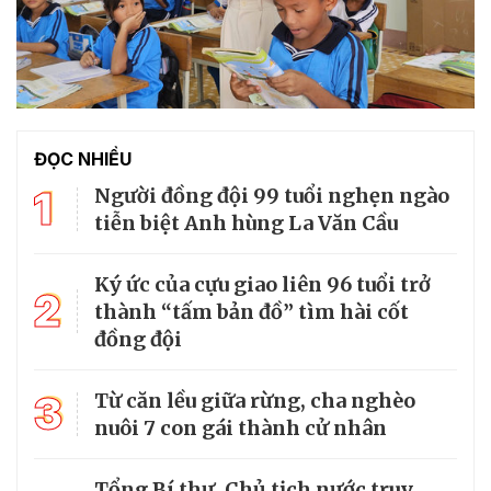
ĐỌC NHIỀU
1
Người đồng đội 99 tuổi nghẹn ngào
tiễn biệt Anh hùng La Văn Cầu
Ký ức của cựu giao liên 96 tuổi trở
2
thành “tấm bản đồ” tìm hài cốt
đồng đội
3
Từ căn lều giữa rừng, cha nghèo
nuôi 7 con gái thành cử nhân
Tổng Bí thư, Chủ tịch nước truy