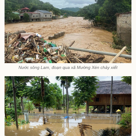
Nước sông Lam, đoạn qua xã Mường Xén chảy xiết