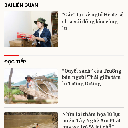
BÀI LIÊN QUAN
"Gác" lại kỳ nghỉ Hè để sẻ
chia với đồng bào vùng
lũ
ĐỌC TIẾP
“Quyết sách” của Trưởng
bản người Thái giữa tâm
lũ Tương Dương
Nhìn lại thảm họa lũ lụt
miền Tây Nghệ An: Phát
huy vai trò “4 tại chỗ”