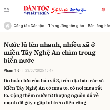
Gửi bình luận
Công tác Dân tộc
Tín ngưỡng tôn giáo
Bản làng hô
Nước lũ lên nhanh, nhiều xã ở
miền Tây Nghệ An chìm trong
biển nước
Phạm Tiến
23/07/2025 10:47
Hủy
Gửi
Do hoàn lưu của báo số 3, trên địa bàn các xã
Miền Tây Nghệ An có mưa to, có nơi mưa rất
to. Cộng thêm nước từ thượng nguồn đổ về
mạnh đã gây ngập lụt trên diện rộng.