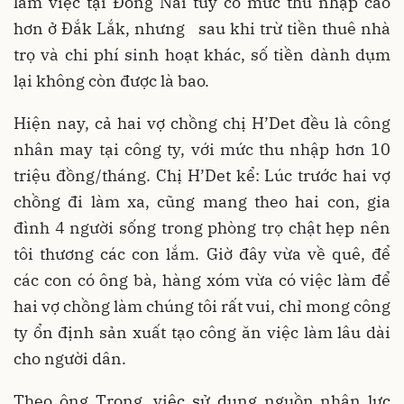
làm việc tại Đồng Nai tuy có mức thu nhập cao
hơn ở Đắk Lắk, nhưng sau khi trừ tiền thuê nhà
trọ và chi phí sinh hoạt khác, số tiền dành dụm
lại không còn được là bao.
Hiện nay, cả hai vợ chồng chị H’Det đều là công
nhân may tại công ty, với mức thu nhập hơn 10
triệu đồng/tháng. Chị H’Det kể: Lúc trước hai vợ
chồng đi làm xa, cũng mang theo hai con, gia
đình 4 người sống trong phòng trọ chật hẹp nên
tôi thương các con lắm. Giờ đây vừa về quê, để
các con có ông bà, hàng xóm vừa có việc làm để
hai vợ chồng làm chúng tôi rất vui, chỉ mong công
ty ổn định sản xuất tạo công ăn việc làm lâu dài
cho người dân.
Theo ông Trọng, việc sử dụng nguồn nhân lực