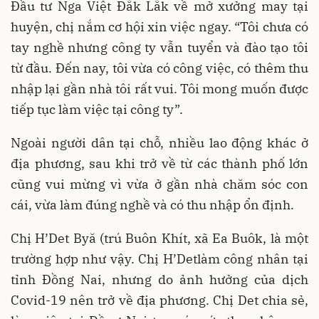
Đầu tư Nga Việt Đắk Lắk về mở xưởng may tại
huyện, chị nắm cơ hội xin việc ngay. “Tôi chưa có
tay nghề nhưng công ty vẫn tuyển và đào tạo tôi
từ đầu. Đến nay, tôi vừa có công việc, có thêm thu
nhập lại gần nhà tôi rất vui. Tôi mong muốn được
tiếp tục làm việc tại công ty”.
Ngoài người dân tại chỗ, nhiều lao động khác ở
địa phương, sau khi trở về từ các thành phố lớn
cũng vui mừng vì vừa ở gần nhà chăm sóc con
cái, vừa làm đúng nghề và có thu nhập ổn định.
Chị H’Det Byă (trú Buôn Khít, xã Ea Buôk, là một
trường hợp như vậy. Chị H’Detlàm công nhân tại
tỉnh Đồng Nai, nhưng do ảnh hưởng của dịch
Covid-19 nên trở về địa phương. Chị Det chia sẻ,