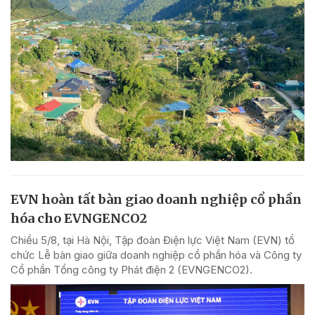
EVN hoàn tất bàn giao doanh nghiệp cổ phần
hóa cho EVNGENCO2
Chiều 5/8, tại Hà Nội, Tập đoàn Điện lực Việt Nam (EVN) tổ
chức Lễ bàn giao giữa doanh nghiệp cổ phần hóa và Công ty
Cổ phần Tổng công ty Phát điện 2 (EVNGENCO2).