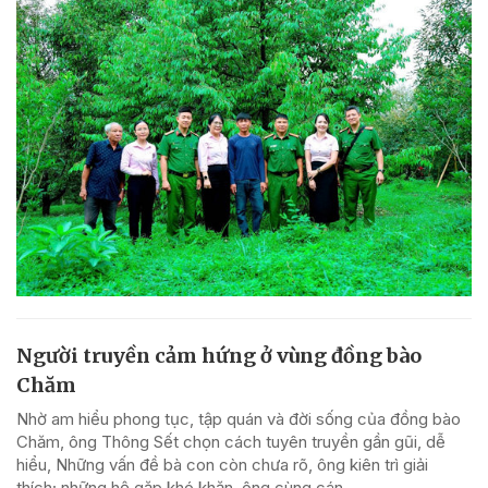
Người truyền cảm hứng ở vùng đồng bào
Chăm
Nhờ am hiểu phong tục, tập quán và đời sống của đồng bào
Chăm, ông Thông Sết chọn cách tuyên truyền gần gũi, dễ
hiểu, Những vấn đề bà con còn chưa rõ, ông kiên trì giải
thích; những hộ gặp khó khăn, ông cùng cán...