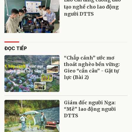
tạo nghề cho lao động
người DTTS
ĐỌC TIẾP
“Chắp cánh” ước mơ
thoát nghèo bền vững:
Gieo “cần câu” - Gặt tự
lực (Bài 2)
Giám đốc người Nga:
“Mê” lao động người
DTTS