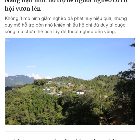
Nâng hạn mức hỗ trợ để người nghèo có cơ
hội vươn lên
Không ít mô hình giảm nghèo đã phát huy hiệu quả, nhưng
quy mô hỗ trợ còn nhỏ khiến nhiều hộ chỉ đủ duy trì cuộc
sống mà chưa thể tích lũy để thoát nghèo bền vững.