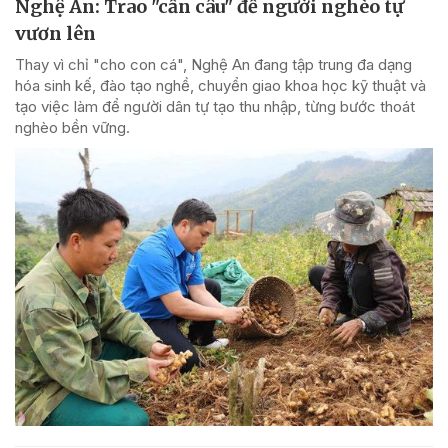
Nghệ An: Trao "cần câu" để người nghèo tự
vươn lên
Thay vì chỉ "cho con cá", Nghệ An đang tập trung đa dạng
hóa sinh kế, đào tạo nghề, chuyển giao khoa học kỹ thuật và
tạo việc làm để người dân tự tạo thu nhập, từng bước thoát
nghèo bền vững.