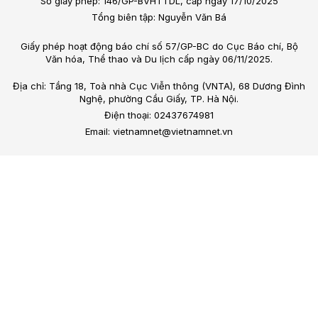
Số giấy phép: 146/GP-BVHTTDL, cấp ngày 17/10/2025
Tổng biên tập: Nguyễn Văn Bá
Giấy phép hoạt động báo chí số 57/GP-BC do Cục Báo chí, Bộ
Văn hóa, Thể thao và Du lịch cấp ngày 06/11/2025.
Địa chỉ: Tầng 18, Toà nhà Cục Viễn thông (VNTA), 68 Dương Đình
Nghệ, phường Cầu Giấy, TP. Hà Nội.
Điện thoại: 02437674981
Email: vietnamnet@vietnamnet.vn