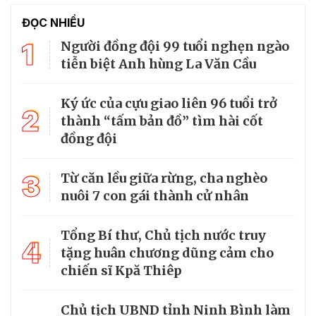
ĐỌC NHIỀU
1
Người đồng đội 99 tuổi nghẹn ngào
tiễn biệt Anh hùng La Văn Cầu
Ký ức của cựu giao liên 96 tuổi trở
2
thành “tấm bản đồ” tìm hài cốt
đồng đội
3
Từ căn lều giữa rừng, cha nghèo
nuôi 7 con gái thành cử nhân
Tổng Bí thư, Chủ tịch nước truy
4
tặng huân chương dũng cảm cho
chiến sĩ Kpă Thiêp
Chủ tịch UBND tỉnh Ninh Bình làm