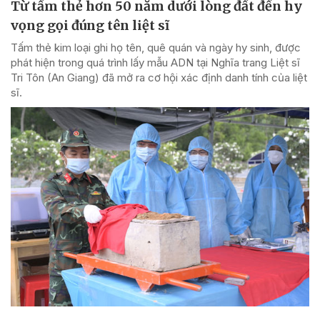
Từ tấm thẻ hơn 50 năm dưới lòng đất đến hy
vọng gọi đúng tên liệt sĩ
Tấm thẻ kim loại ghi họ tên, quê quán và ngày hy sinh, được
phát hiện trong quá trình lấy mẫu ADN tại Nghĩa trang Liệt sĩ
Tri Tôn (An Giang) đã mở ra cơ hội xác định danh tính của liệt
sĩ.