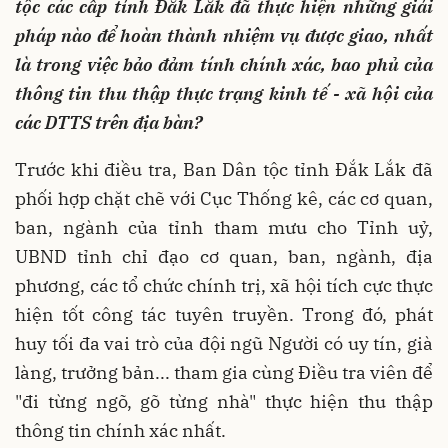
tộc các cấp tỉnh Đắk Lắk
đ
ã
thực hiện những giải
pháp nào để hoàn thành nhiệm vụ được giao, nhất
là trong việc bảo đảm tính chính xác, bao phủ của
thông tin thu thập thực trạng kinh tế - xã hội của
các DTTS trên địa bàn?
Trước khi điều tra, Ban Dân tộc tỉnh Đắk Lắk đã
phối hợp chặt chẽ với Cục Thống kê, các cơ quan,
ban, ngành của tỉnh tham mưu cho Tỉnh uỷ,
UBND tỉnh chỉ đạo cơ quan, ban, ngành, địa
phương, các tổ chức chính trị, xã hội tích cực thực
hiện tốt công tác tuyên truyền. Trong đó, phát
huy tối đa vai trò của đội ngũ Người có uy tín, già
làng, trưởng bản... tham gia cùng Điều tra viên để
"đi từng ngõ, gõ từng nhà" thực hiện thu thập
thông tin chính xác nhất.