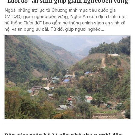
"Lưới đỡ" an sinh giúp giảm nghèo bền vững
Ngoài những trợ lực từ Chương trình mục tiêu quốc gia
(MTQG) giảm nghèo bền vững, Nghệ An còn định hình một
hệ thống “lưới đỡ” bao gồm hệ thống chính sách an sinh xã
hội và tín dụng ưu đãi. Từ đó, giúp người nghèo...