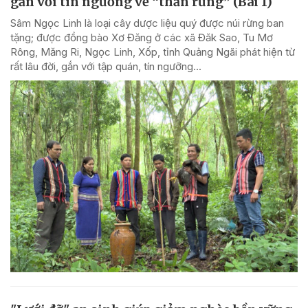
gắn với tín ngưỡng về “thần rừng” (Bài 1)
Sâm Ngọc Linh là loại cây dược liệu quý được núi rừng ban
tặng; được đồng bào Xơ Đăng ở các xã Đăk Sao, Tu Mơ
Rông, Măng Ri, Ngọc Linh, Xốp, tỉnh Quảng Ngãi phát hiện từ
rất lâu đời, gắn với tập quán, tín ngưỡng...