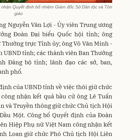
g) nhận Quyết định bổ nhiệm Giám đốc Sở Dân tộc và Tôn
giáo
ông Nguyễn Văn Lợi - Ủy viên Trung ương
ưởng Đoàn Đại biểu Quốc hội tỉnh; ông
 Thường trực Tỉnh ủy; ông Võ Văn Minh -
ch UBND tỉnh; các thành viên Ban Thường
h Đảng bộ tỉnh; lãnh đạo các sở, ban,
hành phố.
định của UBND tỉnh về việc thôi giữ chức
, công nhận kết quả bầu cử ông Lê Tuấn
n và Truyền thông giữ chức Chủ tịch Hội
Dầu Một. Công bố Quyết định của Đoàn
iên Hiệp Phụ nữ Việt Nam công nhận kết
nh Loan giữ chức Phó Chủ tịch Hội Liên