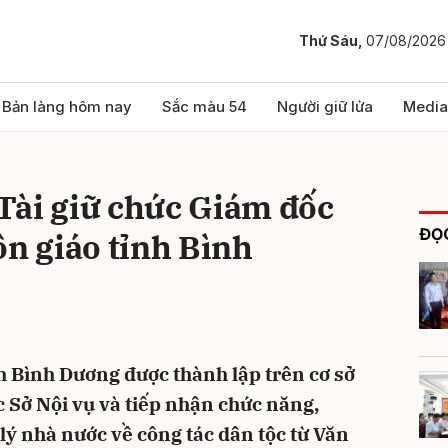
Thứ Sáu,
07/08/2026
bình luận
Bản làng hôm nay
Sắc màu 54
Người giữ lửa
Media
Tài giữ chức Giám đốc
ĐỌC
ôn giáo tỉnh Bình
Hủy
G
nh Bình Dương được thành lập trên cơ sở
c Sở Nội vụ và tiếp nhận chức năng,
ý nhà nước về công tác dân tộc từ Văn