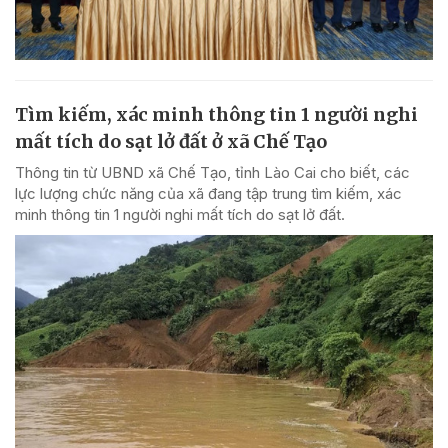
Tìm kiếm, xác minh thông tin 1 người nghi
mất tích do sạt lở đất ở xã Chế Tạo
Thông tin từ UBND xã Chế Tạo, tỉnh Lào Cai cho biết, các
lực lượng chức năng của xã đang tập trung tìm kiếm, xác
minh thông tin 1 người nghi mất tích do sạt lở đất.