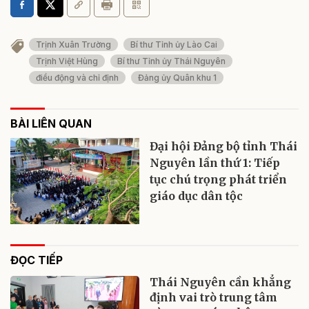
Trịnh Xuân Trường
Bí thư Tỉnh ủy Lào Cai
Trịnh Việt Hùng
Bí thư Tỉnh ủy Thái Nguyên
điều động và chỉ định
Đảng ủy Quân khu 1
BÀI LIÊN QUAN
Đại hội Đảng bộ tỉnh Thái
Nguyên lần thứ 1: Tiếp
tục chú trọng phát triển
giáo dục dân tộc
ĐỌC TIẾP
Thái Nguyên cần khẳng
định vai trò trung tâm