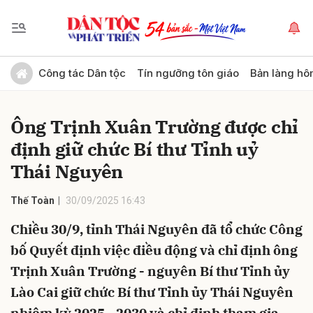
Gửi bình luận
Công tác Dân tộc
Tín ngưỡng tôn giáo
Bản làng hô
Ông Trịnh Xuân Trường được chỉ
định giữ chức Bí thư Tỉnh uỷ
Thái Nguyên
Thế Toàn
30/09/2025 16:43
Hủy
Gửi
Chiều 30/9, tỉnh Thái Nguyên đã tổ chức Công
bố Quyết định việc điều động và chỉ định ông
Trịnh Xuân Trường - nguyên Bí thư Tỉnh ủy
Lào Cai giữ chức Bí thư Tỉnh ủy Thái Nguyên