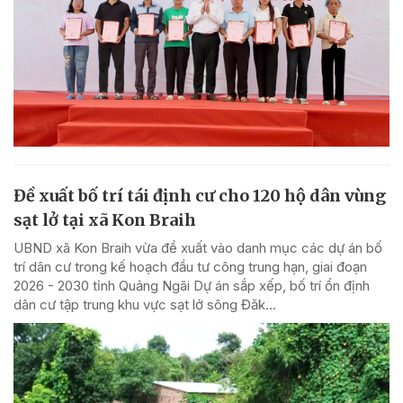
Đề xuất bố trí tái định cư cho 120 hộ dân vùng
sạt lở tại xã Kon Braih
UBND xã Kon Braih vừa đề xuất vào danh mục các dự án bố
trí dân cư trong kế hoạch đầu tư công trung hạn, giai đoạn
2026 - 2030 tỉnh Quảng Ngãi Dự án sắp xếp, bố trí ổn định
dân cư tập trung khu vực sạt lở sông Đăk...