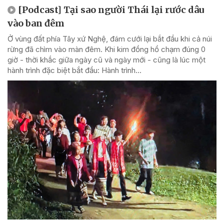
[Podcast] Tại sao người Thái lại rước dâu
vào ban đêm
Ở vùng đất phía Tây xứ Nghệ, đám cưới lại bắt đầu khi cả núi
rừng đã chìm vào màn đêm. Khi kim đồng hồ chạm đúng 0
giờ - thời khắc giữa ngày cũ và ngày mới - cũng là lúc một
hành trình đặc biệt bắt đầu: Hành trình...