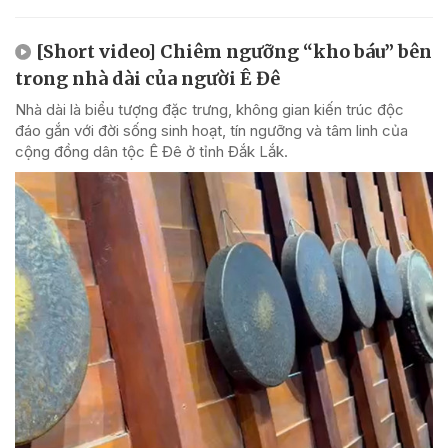
[Short video] Chiêm ngưỡng “kho báu” bên
trong nhà dài của người Ê Đê
Nhà dài là biểu tượng đặc trưng, không gian kiến trúc độc
đáo gắn với đời sống sinh hoạt, tín ngưỡng và tâm linh của
cộng đồng dân tộc Ê Đê ở tỉnh Đắk Lắk.