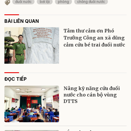
đuối nước
bơi lội
phòng
chống đuối nước
BÀI LIÊN QUAN
Tâm thư cảm ơn Phó
Trưởng Công an xã dũng
cảm cứu bé trai đuối nước
ĐỌC TIẾP
Nâng kỹ năng cứu đuối
nước cho cán bộ vùng
DTTS