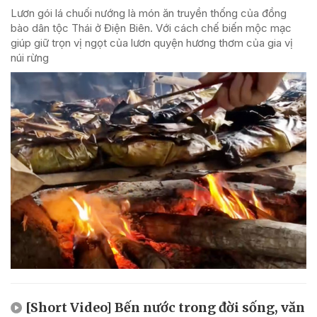
Lươn gói lá chuối nướng là món ăn truyền thống của đồng
bào dân tộc Thái ở Điện Biên. Với cách chế biến mộc mạc
giúp giữ trọn vị ngọt của lươn quyện hương thơm của gia vị
núi rừng
[Short Video] Bến nước trong đời sống, văn