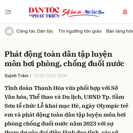
Gửi bình luận
Công tác Dân tộc
Tín ngưỡng tôn giáo
Bản làng hô
Phát động toàn dân tập luyện
môn bơi phòng, chống đuối nước
Quỳnh Trâm
22/05/2023 18:06
Tỉnh đoàn Thanh Hóa vừa phối hợp với Sở
Hủy
Gửi
Văn hóa, Thể thao và Du lịch, UBND Tp. Sầm
Sơn tổ chức Lễ khai mạc Hè, ngày Olympic trẻ
em và phát động toàn dân tập luyện môn bơi
phòng chống đuối nước năm 2023 với sự
tham dự của đại diện lãnh đạo tỉnh, các sở,