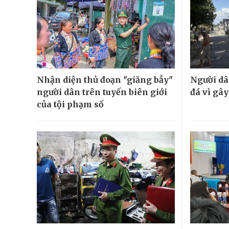
Nhận diện thủ đoạn "giăng bẫy"
Người dâ
người dân trên tuyến biên giới
đá vì gâ
của tội phạm số