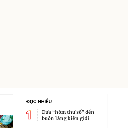
ĐỌC NHIỀU
1
Đưa “hòm thư số” đến
buôn làng biên giới