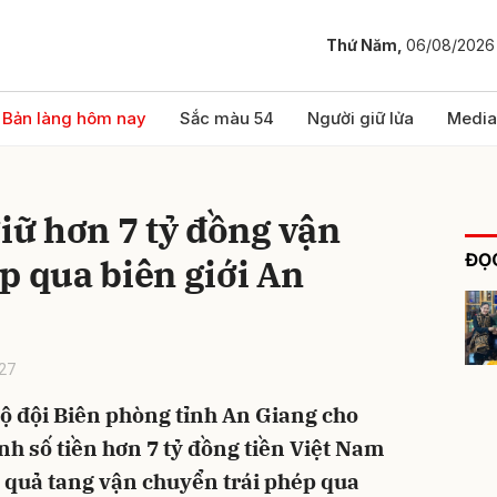
Thứ Năm,
06/08/2026
bình luận
Bản làng hôm nay
Sắc màu 54
Người giữ lửa
Media
giữ hơn 7 tỷ đồng vận
ĐỌC
p qua biên giới An
27
Hủy
G
ộ đội Biên phòng tỉnh An Giang cho
ịnh số tiền hơn 7 tỷ đồng tiền Việt Nam
t quả tang vận chuyển trái phép qua