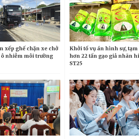
n xếp ghế chặn xe chở
Khởi tố vụ án hình sự, tạm
y ô nhiễm môi trường
hơn 22 tấn gạo giả nhãn h
ST25