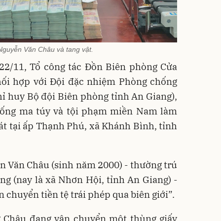
Nguyễn Văn Châu và tang vật.
22/11, Tổ công tác Đồn Biên phòng Cửa
hối hợp với Đội đặc nhiệm Phòng chống
ỉ huy Bộ đội Biên phòng tỉnh An Giang),
ống ma túy và tội phạm miền Nam làm
át tại ấp Thạnh Phú, xã Khánh Bình, tỉnh
n Văn Châu (sinh năm 2000) - thường trú
g (nay là xã Nhơn Hội, tỉnh An Giang) -
 chuyển tiền tệ trái phép qua biên giới”.
ng Châu đang vận chuyển một thùng giấy