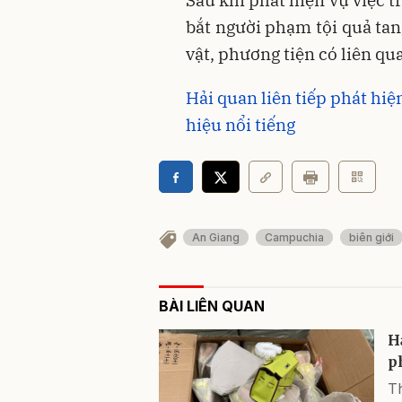
Sau khi phát hiện vụ việc t
bắt người phạm tội quả tan
vật, phương tiện có liên qua
Hải quan liên tiếp phát hi
hiệu nổi tiếng
An Giang
Campuchia
biên giới
BÀI LIÊN QUAN
H
p
Th