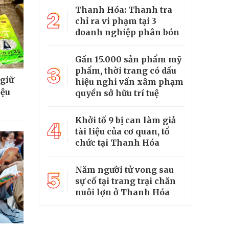
Thanh Hóa: Thanh tra
2
chỉ ra vi phạm tại 3
doanh nghiệp phân bón
Gần 15.000 sản phẩm mỹ
3
phẩm, thời trang có dấu
 giữ
hiệu nghi vấn xâm phạm
iệu
quyền sở hữu trí tuệ
Khởi tố 9 bị can làm giả
4
tài liệu của cơ quan, tổ
chức tại Thanh Hóa
Năm người tử vong sau
5
sự cố tại trang trại chăn
nuôi lợn ở Thanh Hóa