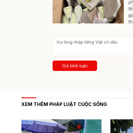
ph
tế
gi
th
Gửi bình luận
XEM THÊM PHÁP LUẬT CUỘC SỐNG