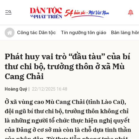
Gửi bình luận
Công tác Dân tộc
Tín ngưỡng tôn giáo
Bản làng hô
Phát huy vai trò “đầu tàu” của bí
thư chi bộ, trưởng thôn ở xã Mù
Cang Chải
Hoàng Quý
22/12/2025 16:48
Hủy
Gửi
Ở xã vùng cao Mù Cang Chải (tỉnh Lào Cai),
đội ngũ bí thư chi bộ, trưởng thôn không chỉ
là những người tổ chức thực hiện nghị quyết
của Đảng ở cơ sở mà còn là chỗ dựa tinh thần