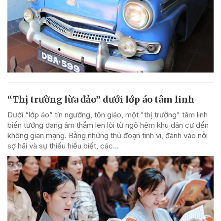
“Thị trường lừa đảo” dưới lớp áo tâm linh
Dưới “lớp áo” tín ngưỡng, tôn giáo, một "thị trường" tâm linh
biến tướng đang âm thầm len lỏi từ ngõ hẻm khu dân cư đến
không gian mạng. Bằng những thủ đoạn tinh vi, đánh vào nỗi
sợ hãi và sự thiếu hiểu biết, các...