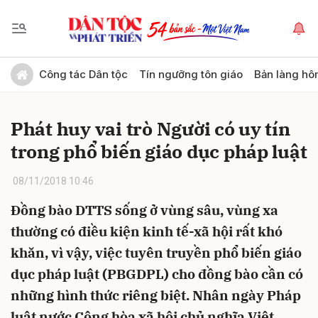
Gửi bình luận
Công tác Dân tộc
Tín ngưỡng tôn giáo
Bản làng hô
Phát huy vai trò Người có uy tín
trong phổ biến giáo dục pháp luật
08/11/2018 10:46
Đồng bào DTTS sống ở vùng sâu, vùng xa
Hủy
Gửi
thường có điều kiện kinh tế-xã hội rất khó
khăn, vì vậy, việc tuyên truyền phổ biến giáo
dục pháp luật (PBGDPL) cho đồng bào cần có
những hình thức riêng biệt. Nhân ngày Pháp
luật nước Cộng hòa xã hội chủ nghĩa Việt