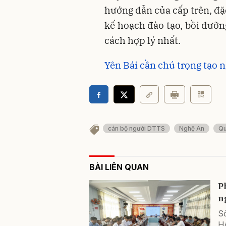
hướng dẫn của cấp trên, đặ
kế hoạch đào tạo, bồi dưỡn
cách hợp lý nhất.
Yên Bái cần chú trọng tạo n
cán bộ người DTTS
Nghệ An
Qu
BÀI LIÊN QUAN
P
n
S
H