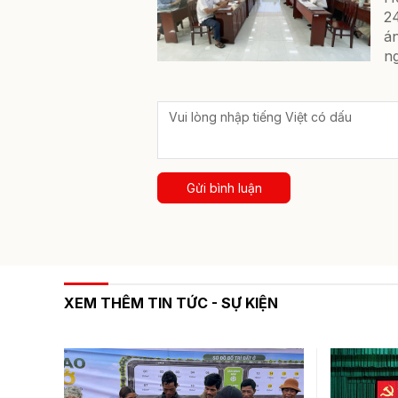
2
án
ng
Gửi bình luận
XEM THÊM TIN TỨC - SỰ KIỆN