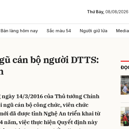
Thứ Bảy,
08/08/2026
bình luận
Bản làng hôm nay
Sắc màu 54
Người giữ lửa
Media
ngũ cán bộ người DTTS:
ĐỌC
n
 ngày 14/3/2016 của Thủ tướng Chính
Hủy
G
ội ngũ cán bộ công chức, viên chức
mới đã được tỉnh Nghệ An triển khai từ
4 năm, việc thực hiện Quyết định này