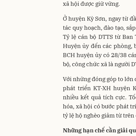
xã hội được giữ vững.
Ở huyện Kỳ Sơn, ngay từ đ
tác quy hoạch, đào tạo, sắp
Tỷ lệ cán bộ DTTS từ Ban
Huyện ủy đến các phòng, b
BCH huyện ủy có 28/38 cá
bộ, công chức xã là người 
Với những đóng góp to lớn 
phát triển KT-XH huyện 
nhiều kết quả tích cực. Tố
hóa, xã hội có bước phát tr
tỷ lệ hộ nghèo giảm từ trê
Những hạn chế cần giải q