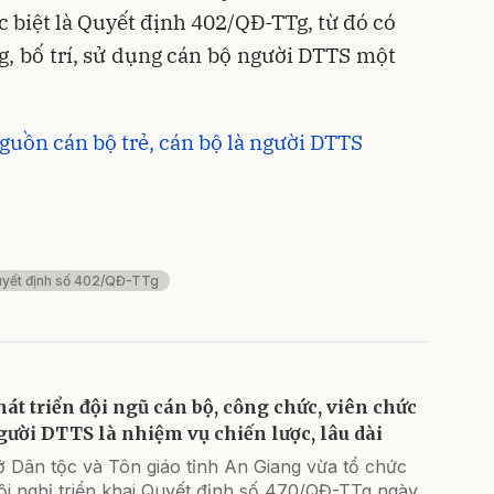
c biệt là Quyết định 402/QĐ-TTg, từ đó có
g, bố trí, sử dụng cán bộ người DTTS một
guồn cán bộ trẻ, cán bộ là người DTTS
yết định số 402/QĐ-TTg
hát triển đội ngũ cán bộ, công chức, viên chức
gười DTTS là nhiệm vụ chiến lược, lâu dài
ở Dân tộc và Tôn giáo tỉnh An Giang vừa tổ chức
ội nghị triển khai Quyết định số 470/QĐ-TTg ngày