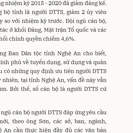
g nhiệm kỳ 2015 - 2020 đã giảm đáng kể.
 bộ tỉnh là người DTTS, giảm 2 ủy viên
 so với nhiệm kỳ trước. Đội ngũ cán bộ,
tác ở khối Ðảng, Mặt trận Tổ quốc và các
khối chính quyền chiếm 4,6%.
g Ban Dân tộc tỉnh Nghệ An cho biết,
hính phủ về tuyển dụng, sử dụng và quản
ều có những quy định ưu tiên người DTTS
y nhiên, tại tỉnh Nghệ An, vấn đề này vẫn
m. Bởi thế, số cán bộ là người DTTS cứ
i ngũ cán bộ người DTTS đáp ứng yêu cầu
mới, theo ông Sơn, các sở, ban, ngành,
hệ An cần thực hiện đầy đủ các văn bản