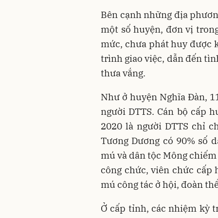
Bên cạnh những địa phương 
một số huyện, đơn vị tro
mức, chưa phát huy được k
trình giao việc, dẫn đến tì
thưa vắng.
Như ở huyện Nghĩa Ðàn, 1
người DTTS. Cán bộ cấp h
2020 là người DTTS chỉ ch
Tương Dương có 90% số dâ
mú và dân tộc Mông chiếm g
công chức, viên chức cấp 
mú công tác ở hội, đoàn th
Ở cấp tỉnh, các nhiệm kỳ 