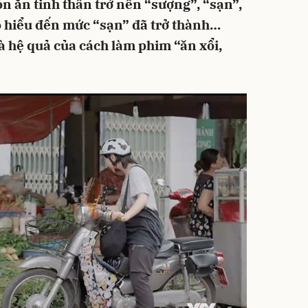
n ăn tinh thần trở nên “sượng”, “sạn”,
hó hiểu đến mức “sạn” đã trở thành…
à hệ quả của cách làm phim “ăn xổi,