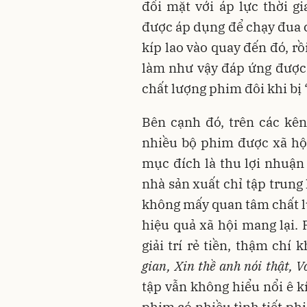
đối mặt với áp lực thời g
được áp dụng để chạy đua c
kíp lao vào quay đến đó, r
làm như vậy đáp ứng được l
chất lượng phim đôi khi bị 
Bên cạnh đó, trên các kê
nhiều bộ phim được xã hội
mục đích là thu lợi nhuận
nhà sản xuất chỉ tập trung
không mấy quan tâm chất 
hiệu quả xã hội mang lại.
giải trí rẻ tiền, thậm chí
gian, Xin thề anh nói thật, 
tập vẫn không hiểu nổi ê k
phim có nhiều tình tiết ph