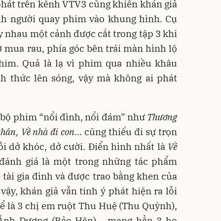
hát trên kênh VTV3 cũng khiến khán giả
ảnh người quay phim vào khung hình. Cụ
y nhau một cảnh được cắt trong tập 3 khi
 mua rau, phía góc bên trái màn hình lộ
him. Quả là lạ vì phim qua nhiều khâu
nh thức lên sóng, vậy mà không ai phát
 bộ phim “nổi đình, nổi đám” như
Thương
thân, Về nhà đi con
... cũng thiếu đi sự trọn
lỗi dở khóc, dở cười. Điển hình nhất là
Về
đánh giá là một trong những tác phẩm
 tài gia đình và được trao bằng khen của
y, khán giả vẫn tinh ý phát hiện ra lỗi
hể là 3 chị em ruột Thu Huệ (Thu Quỳnh),
 Ánh Dương (Bảo Hân)… mang hẳn 3 họ