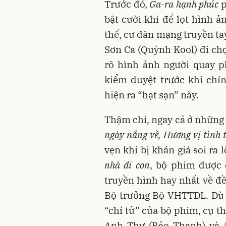
Trước đó,
Ga-ra hạnh phúc
p
bật cười khi để lọt hình 
thể, cư dân mạng truyền ta
Sơn Ca (Quỳnh Kool) đi chợ
rõ hình ảnh người quay p
kiểm duyệt trước khi chí
hiện ra “hạt sạn” này.
Thậm chí, ngay cả ở những
ngày nắng về, Hương vị tình 
vẹn khi bị khán giả soi ra 
nhà đi con
, bộ phim được 
truyền hình hay nhất về đề
Bộ trưởng Bộ VHTTDL. Dù vậ
“chí tử” của bộ phim, cụ t
Anh Thư (Bảo Thanh) và