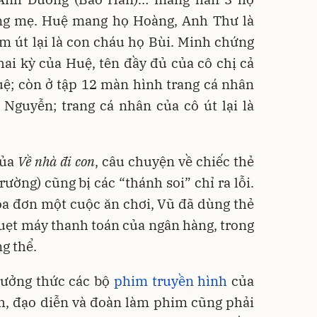
ng mẹ. Huệ mang họ Hoàng, Anh Thư là
m út lại là con cháu họ Bùi. Minh chứng
hai kỳ của Huệ, tên đầy đủ của cô chị cả
ệ; còn ở tập 12 màn hình trang cá nhân
 Nguyễn; trang cá nhân của cô út lại là
của
Về nhà đi con
, câu chuyện về chiếc thẻ
ường) cũng bị các “thánh soi” chỉ ra lỗi.
a đơn một cuộc ăn chơi, Vũ đã dùng thẻ
uẹt máy thanh toán của ngân hàng, trong
ng thể.
hưởng thức các bộ
phim truyền hình
của
ch, đạo diễn và đoàn làm phim cũng phải