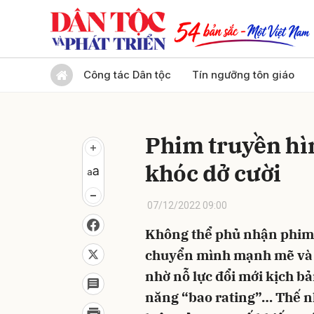
Gửi 
Công tác Dân tộc
Tín ngưỡng tôn giáo
Phim truyền hì
khóc dở cười
07/12/2022 09:00
Không thể phủ nhận phim 
chuyển mình mạnh mẽ và 
nhờ nỗ lực đổi mới kịch bả
năng “bao rating”… Thế n