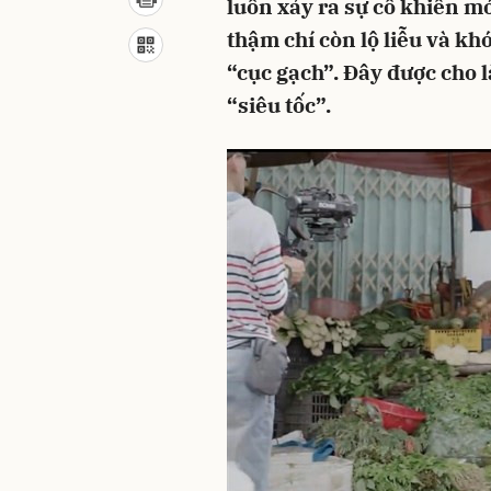
luôn xảy ra sự cố khiến mó
thậm chí còn lộ liễu và k
“cục gạch”. Đây được cho l
“siêu tốc”.