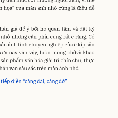
m họa” của màn ảnh nhỏ cũng là điều dễ
khán giả để ý bởi họ quan tâm và đặt kỳ
 nhỏ nhưng cắn phải cũng rất ê răng. Có
hản ánh tính chuyên nghiệp của ê kíp sản
 xưa nay vẫn vậy, luôn mong chờvà khao
sản phẩm văn hóa giải trí chỉn chu, thực
 nhân văn sâu sắc trên màn ảnh nhỏ.
tiếp diễn “càng dài, càng dở”