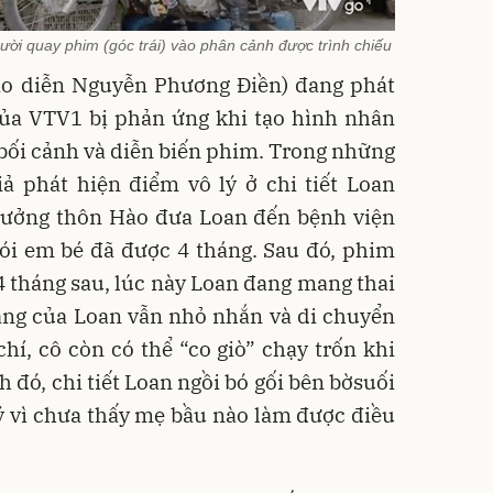
ười quay phim (góc trái) vào phân cảnh được trình chiếu
ạo diễn Nguyễn Phương Điền) đang phát
của VTV1 bị phản ứng khi tạo hình nhân
bối cảnh và diễn biến phim. Trong những
ả phát hiện điểm vô lý ở chi tiết Loan
trưởng thôn Hào đưa Loan đến bệnh viện
 nói em bé đã được 4 tháng. Sau đó, phim
 tháng sau, lúc này Loan đang mang thai
áng của Loan vẫn nhỏ nhắn và di chuyển
í, cô còn có thể “co giò” chạy trốn khi
 đó, chi tiết Loan ngồi bó gối bên bờsuối
ý vì chưa thấy mẹ bầu nào làm được điều