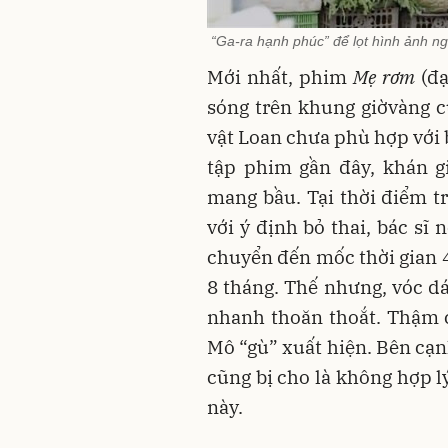
“Ga-ra hạnh phúc” để lọt hình ảnh ng
Mới nhất, phim
Mẹ rơm
(đ
sóng trên khung giờvàng 
vật Loan chưa phù hợp với 
tập phim gần đây, khán gi
mang bầu. Tại thời điểm 
với ý định bỏ thai, bác sĩ
chuyển đến mốc thời gian 4
8 tháng. Thế nhưng, vóc d
nhanh thoăn thoắt. Thậm ch
Mô “gù” xuất hiện. Bên cạnh
cũng bị cho là không hợp l
này.