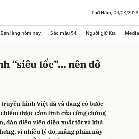
Thứ Năm,
06/08/2026
bình luận
Bản làng hôm nay
Sắc màu 54
Người giữ lửa
Media
nh “siêu tốc”… nên dở
truyền hình Việt đã và đang có bước
Hủy
G
chiếm được cảm tình của công chúng
n, dàn diễn viên diễn xuất tốt và khả
hưng, vì nhiều lý do, mảng phim này