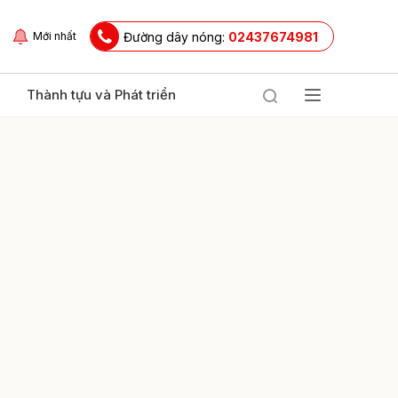
Đường dây nóng:
02437674981
Mới nhất
Thành tựu và Phát triển
ửi