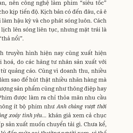
ian, nên công nghệ làm phim “siêu tốc”
ho kịp tiến độ. Kịch bản có đến đâu, cả ê
ồi làm hậu kỳ và cho phát sóng luôn. Cách
ịch lên sóng liên tục, nhưng mặt trái là
“thả nổi”.
nh truyền hình hiện nay cũng xuất hiện
 hoá, do các hãng tư nhân sản xuất với
 từ quảng cáo. Cũng vì doanh thu, nhiều
 làm sao để hút thật nhiều nhãn hàng mà
lượng sản phẩm cũng như thông điệp hay
 Phim được làm ra chỉ thỏa mãn nhu cầu
 không ít bộ phim như
Anh chàng vượt thời
Vòng xoáy tình yêu…
khán giả xem cả chục
íp sản xuất muốn chuyển tải gì. Chưa kể,
i lý đến mức coi thường người xem, vì thế