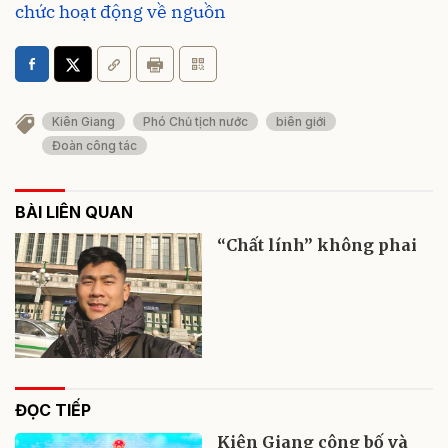
chức hoạt động về nguồn
Kiên Giang
Phó Chủ tịch nước
biên giới
Đoàn công tác
BÀI LIÊN QUAN
“Chất lính” không phai
ĐỌC TIẾP
Kiên Giang công bố và