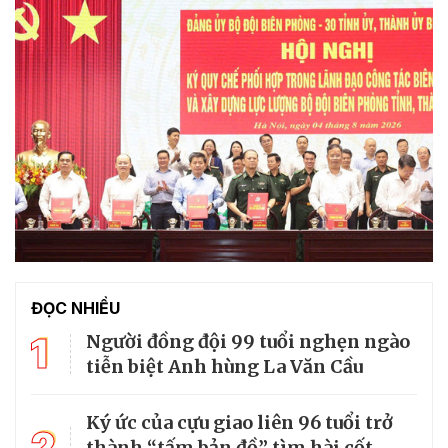
ĐỌC NHIỀU
1
Người đồng đội 99 tuổi nghẹn ngào
tiễn biệt Anh hùng La Văn Cầu
Ký ức của cựu giao liên 96 tuổi trở
2
thành “tấm bản đồ” tìm hài cốt