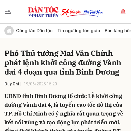
Gửi bình luận
Công tác Dân tộc
Tín ngưỡng tôn giáo
Bản làng hô
Phó Thủ tướng Mai Văn Chính
phát lệnh khởi công đường Vành
đai 4 đoạn qua tỉnh Bình Dương
Duy Chí
19/06/2025 15:20
Hủy
Gửi
UBND tỉnh Bình Dương tổ chức Lễ khởi công
đường Vành đai 4, là tuyến cao tốc đô thị của
TP. Hồ Chí Minh có ý nghĩa rất quan trọng về
kết nối vùng và tạo động lực phát triển mới,