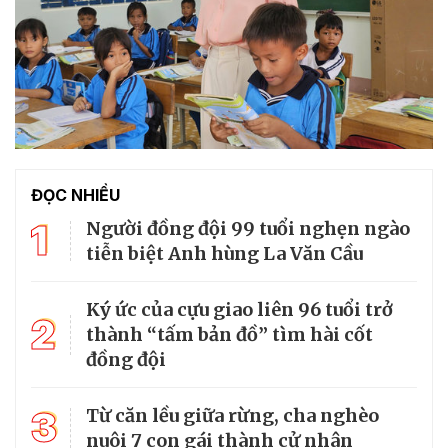
ĐỌC NHIỀU
1
Người đồng đội 99 tuổi nghẹn ngào
tiễn biệt Anh hùng La Văn Cầu
Ký ức của cựu giao liên 96 tuổi trở
2
thành “tấm bản đồ” tìm hài cốt
đồng đội
3
Từ căn lều giữa rừng, cha nghèo
nuôi 7 con gái thành cử nhân