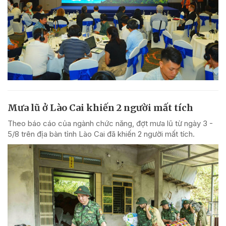
Mưa lũ ở Lào Cai khiến 2 người mất tích
Theo báo cáo của ngành chức năng, đợt mưa lũ từ ngày 3 -
5/8 trên địa bàn tỉnh Lào Cai đã khiến 2 người mất tích.