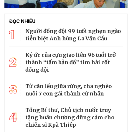
ĐỌC NHIỀU
1
Người đồng đội 99 tuổi nghẹn ngào
tiễn biệt Anh hùng La Văn Cầu
Ký ức của cựu giao liên 96 tuổi trở
2
thành “tấm bản đồ” tìm hài cốt
đồng đội
3
Từ căn lều giữa rừng, cha nghèo
nuôi 7 con gái thành cử nhân
Tổng Bí thư, Chủ tịch nước truy
4
tặng huân chương dũng cảm cho
chiến sĩ Kpă Thiêp