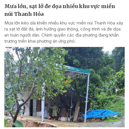
Mưa lớn, sạt lở đe dọa nhiều khu vực miền
núi Thanh Hóa
Mưa lớn kéo dài khiến nhiều khu vực miền núi Thanh Hóa xảy
ra sạt lở đất đá, ảnh hưởng giao thông, công trình và đe dọa
an toàn người dân. Chính quyền các địa phương đang khẩn
trương triển khai phương án ứng phó.