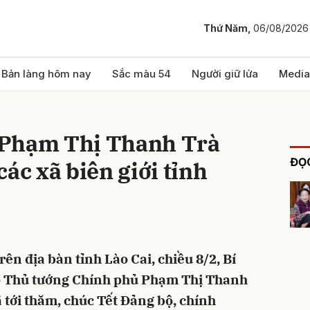
Thứ Năm,
06/08/2026
bình luận
Bản làng hôm nay
Sắc màu 54
Người giữ lửa
Media
 Phạm Thị Thanh Trà
ĐỌC
ác xã biên giới tỉnh
Hủy
G
rên địa bàn tỉnh Lào Cai, chiều 8/2, Bí
ó Thủ tướng Chính phủ Phạm Thị Thanh
 tới thăm, chúc Tết Đảng bộ, chính