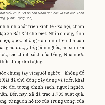
át biểu chúc Tết bà con Nhân dân các xã Bát Xát, Trịnh
ờng. (Ảnh: Trọng Bảo)
nh hình phát triển kinh tế - xã hội, chăm
đạo xã Bát Xát cho biết: Nhìn chung, tình
xã hội, quốc phòng - an ninh trên địa bàn
a, giáo dục, y tế, giảm nghèo, an sinh xã
 cực; các chính sách của Đảng, Nhà nước
 thời, đúng đối tượng.
ước chung tay vì người nghèo - không để
Bát Xát đã chủ động xây dựng và triển khai
các đối tượng chính sách, người nghèo,
ăn. Đến nay, xã đã trao 1.733 suất quà,
 đồng, từ nguồn hỗ trợ của Trung ương, của