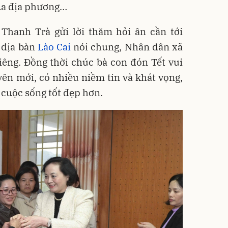
của địa phương…
hanh Trà gửi lời thăm hỏi ân cần tới
 địa bàn
Lào Cai
nói chung, Nhân dân xã
iêng. Đồng thời chúc bà con đón Tết vui
uyên mới, có nhiều niềm tin và khát vọng,
 cuộc sống tốt đẹp hơn.