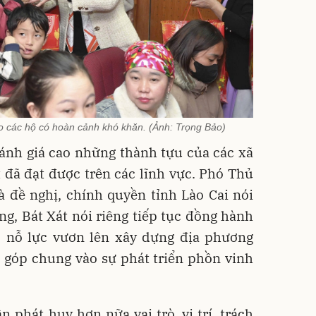
o các hộ có hoàn cảnh khó khăn. (Ảnh: Trọng Bảo)
ánh giá cao những thành tựu của các xã
 đã đạt được trên các lĩnh vực. Phó Thủ
 đề nghị, chính quyền tỉnh Lào Cai nói
g, Bát Xát nói riêng tiếp tục đồng hành
 nỗ lực vươn lên xây dựng địa phương
g góp chung vào sự phát triển phồn vinh
 phát huy hơn nữa vai trò, vị trí, trách