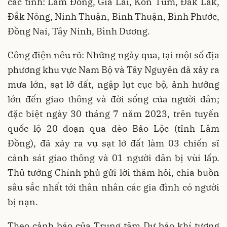
các tỉnh: Lâm Đồng, Gia Lai, Kon Tum, Đắk Lắk,
Đắk Nông, Ninh Thuận, Bình Thuận, Bình Phước,
Đồng Nai, Tây Ninh, Bình Dương.
Công điện nêu rõ: Những ngày qua, tại một số địa
phương khu vực Nam Bộ và Tây Nguyên đã xảy ra
mưa lớn, sạt lở đất, ngập lụt cục bộ, ảnh hưởng
lớn đến giao thông và đời sống của người dân;
đặc biệt ngày 30 tháng 7 năm 2023, trên tuyến
quốc lộ 20 đoạn qua đèo Bảo Lộc (tỉnh Lâm
Đồng), đã xảy ra vụ sạt lở đất làm 03 chiến sĩ
cảnh sát giao thông và 01 người dân bị vùi lấp.
Thủ tướng Chính phủ gửi lời thăm hỏi, chia buồn
sâu sắc nhất tới thân nhân các gia đình có người
bị nạn.
Theo cảnh báo của Trung tâm Dự báo khí tượng