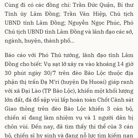
Cùng đi có các đồng chí: Trần Đức Quận, Bí thư
Tỉnh ủy Lâm Đồng; Trần Văn Hiệp, Chủ tịch
UBND tỉnh Lâm Đồng; Nguyễn Ngọc Phúc, Phó
Chủ tịch UBND tỉnh Lâm Đồng và lãnh đạo các sở,
ngành, huyện, thành phố…
Báo cáo với Phó Thủ tướng, lãnh đạo tỉnh Lâm
Đồng cho biết: Vụ sạt lở xảy ra vào khoảng 14 giờ
30 phút ngày 30/7 trên đèo Bảo Lộc thuộc địa
phận thị trấn Đạ M’ri (huyện Đạ Huoai) giáp ranh
với xã Đại Lào (TP Bảo Lộc), khiến một khối lượng
lớn đất, đá đổ sập vùi lấp hoàn toàn Chốt Cảnh sát
Giao thông trên đèo Bảo Lộc khiến 3 cán bộ,
chiến sĩ đang làm nhiệm vụ và 1 người dân bị
chôn vùi. Đến nay, đã tìm thấy thi thể của 3 cán
bộ, chiến sĩ hy sinh và đang nỗ lực tìm kiếm nạn