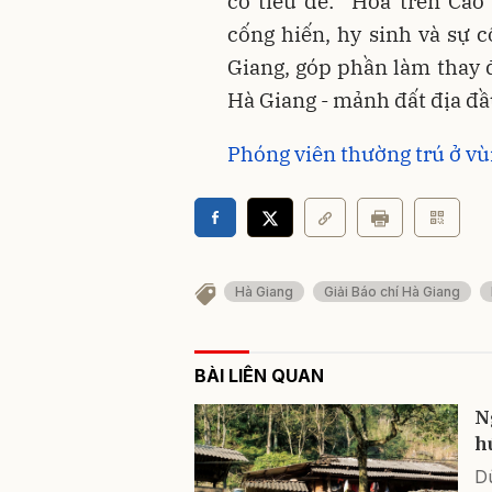
có tiêu đề: “Hoa trên Cao
cống hiến, hy sinh và sự 
Giang, góp phần làm thay 
Hà Giang - mảnh đất địa đ
Phóng viên thường trú ở vù
Hà Giang
Giải Báo chí Hà Giang
BÀI LIÊN QUAN
N
h
D