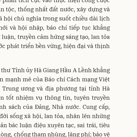
n tộc, thống nhất đất nước, xây dựng và
 hội chủ nghĩa trong suốt chiều dài lịch
mới và hội nhập, báo chí tiếp tục khẳng
 luận, truyền cảm hứng sáng tạo, lan tỏa
c phát triển bền vững, hiện đại và thịnh
Bí thư Tỉnh ủy Hà Giang Hầu A Lềnh khẳng
iển mạnh mẽ của Báo chí Cách mạng Việt
 Trung ương và địa phương tại tỉnh Hà
n tốt nhiệm vụ thông tin, tuyên truyền
ính sách của Đảng, Nhà nước. Cung cấp,
ời sống xã hội, lan tỏa, nhân lên những
ản bác luận điệu xuyên tạc, sai trái, tiêu
òng, chống tham nhũng, lãng phí; bảo vệ