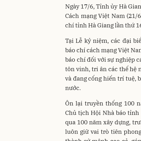
Ngày 17/6, Tỉnh ủy Hà Gia
Cách mạng Việt Nam (21/6/
chí tỉnh Hà Giang lần thứ 
Tại Lễ kỷ niệm, các đại bi
báo chí cách mạng Việt Na
báo chí đối với sự nghiệp 
tôn vinh, tri ân các thế h
và đang cống hiến trí tuệ,
nước.
Ôn lại truyền thống 100 
Chủ tịch Hội Nhà báo tỉnh
qua 100 năm xây dựng, tr
luôn giữ vai trò tiên phon
thành sứ mệnh cao cả, góp