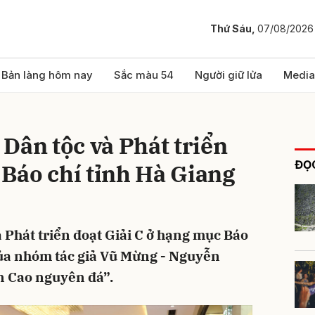
Thứ Sáu,
07/08/2026
bình luận
Bản làng hôm nay
Sắc màu 54
Người giữ lửa
Media
Dân tộc và Phát triển
ĐỌC
i Báo chí tỉnh Hà Giang
 Phát triển đoạt Giải C ở hạng mục Báo
Hủy
G
, của nhóm tác giả Vũ Mừng - Nguyễn
ên Cao nguyên đá”.