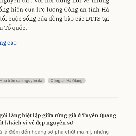
 nguyên đá”, với nội dung nói về những
cống hiến của lực lượng Công an tỉnh Hà
đổi cuộc sống của đồng bào các DTTS tại
ầu Tổ quốc.
ng cao
Hoa trên cao nguyên đá
Công an Hà Giang
gôi làng biệt lập giữa rừng già ở Tuyên Quang
út khách vì vẻ đẹp nguyên sơ
ù là điểm đến hoang sơ pha chút ma mị, nhưng