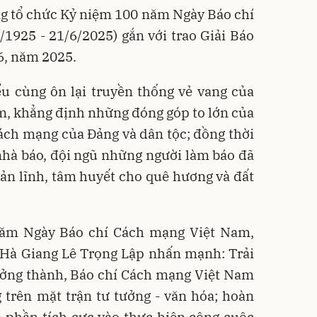
ng tổ chức Kỷ niệm 100 năm Ngày Báo chí
1925 - 21/6/2025) gắn với trao Giải Báo
16, năm 2025.
ểu cùng ôn lại truyền thống vẻ vang của
m, khẳng định những đóng góp to lớn của
cách mạng của Đảng và dân tộc; đồng thời
ệ nhà báo, đội ngũ những người làm báo đã
 bản lĩnh, tâm huyết cho quê hương và đất
năm Ngày Báo chí Cách mạng Việt Nam,
 Hà Giang Lê Trọng Lập nhấn mạnh: Trải
ưởng thành, Báo chí Cách mạng Việt Nam
g trên mặt trận tư tưởng - văn hóa; hoàn
 phần tích cực vào thực hiện công cuộc