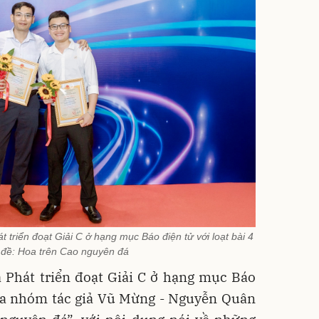
triển đoạt Giải C ở hạng mục Báo điện tử với loạt bài 4
u đề: Hoa trên Cao nguyên đá
 Phát triển đoạt Giải C ở hạng mục Báo
 của nhóm tác giả Vũ Mừng - Nguyễn Quân