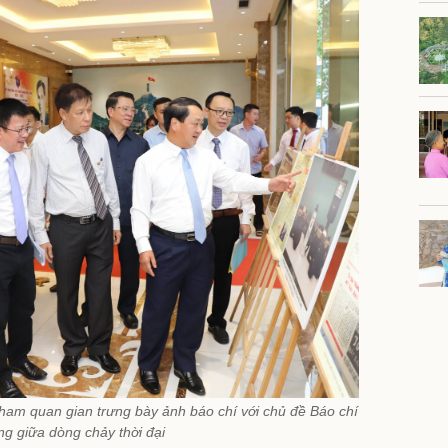
ham quan gian trưng bày ảnh báo chí với chủ đề Báo chí
g giữa dòng chảy thời đại