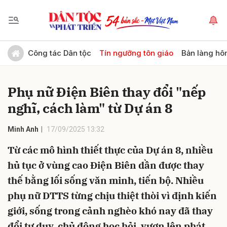
Gửi bình luận
Công tác Dân tộc
Tín ngưỡng tôn giáo
Bản làng hô
Phụ nữ Điện Biên thay đổi "nếp
nghĩ, cách làm" từ Dự án 8
Minh Anh
17/09/2025 13:32
Từ các mô hình thiết thực của Dự án 8, nhiều
Hủy
Gửi
hủ tục ở vùng cao Điện Biên dần được thay
thế bằng lối sống văn minh, tiến bộ. Nhiều
phụ nữ DTTS từng chịu thiệt thòi vì định kiến
giới, sống trong cảnh nghèo khó nay đã thay
đổi tư duy, chủ động học hỏi, vươn lên phát