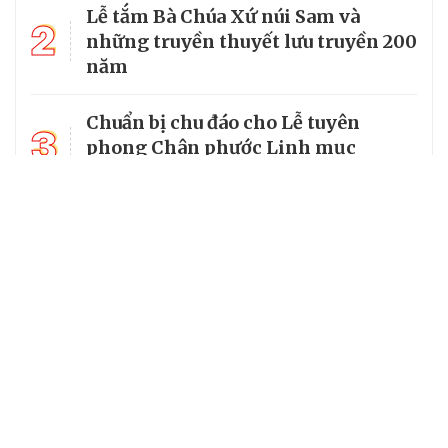
Lễ tắm Bà Chúa Xứ núi Sam và
2
những truyền thuyết lưu truyền 200
năm
Chuẩn bị chu đáo cho Lễ tuyên
3
phong Chân phước Linh mục
Trương Bửu Diệp
Chiêm bái chùa Cam Lộ, nơi có
4
bảo tháp thờ Phật cao nhất Việt
Nam
5
Từ vị mục tử của người nghèo đến
Chân phước của Giáo hội hoàn vũ