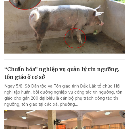
“Chuẩn hóa” nghiệp vụ quản lý tín ngưỡng,
tôn giáo ở cơ sở
Ngày 5/8, Sở Dân tộc và Tôn giáo tỉnh Đắk Lắk tổ chức Hội
nghị tập huấn, bồi dưỡng nghiệp vụ công tác tín ngưỡng, tôn
giáo cho gần 200 đại biểu là cán bộ phụ trách công tác tín
ngưỡng, tôn giáo tại các xã, phường...