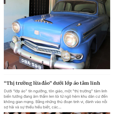
“Thị trường lừa đảo” dưới lớp áo tâm linh
Dưới “lớp áo” tín ngưỡng, tôn giáo, một "thị trường" tâm linh
biến tướng đang âm thầm len lỏi từ ngõ hẻm khu dân cư đến
không gian mạng. Bằng những thủ đoạn tinh vi, đánh vào nỗi
sợ hãi và sự thiếu hiểu biết, các...