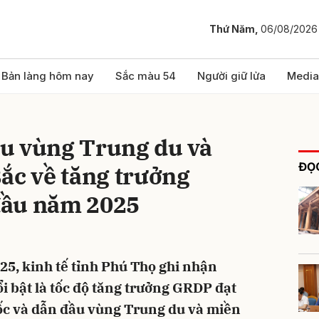
Thứ Năm,
06/08/2026
bình luận
Bản làng hôm nay
Sắc màu 54
Người giữ lửa
Media
u vùng Trung du và
ĐỌC
ắc về tăng trưởng
đầu năm 2025
Hủy
G
5, kinh tế tỉnh Phú Thọ ghi nhận
i bật là tốc độ tăng trưởng GRDP đạt
uốc và dẫn đầu vùng Trung du và miền