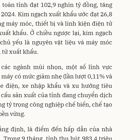
 toàn tỉnh đạt 102,9 nghìn tỷ đồng, tăng
 2024. Kim ngạch xuất khẩu ước đạt 26,8
 máy móc, thiết bị và linh kiện điện tử
xuất khẩu. Ở chiều ngược lại, kim ngạch
 chủ yếu là nguyên vật liệu và máy móc
 tử xuất khẩu.
 các ngành mũi nhọn, một số lĩnh vực
e máy có mức giảm nhẹ (lần lượt 0,11% và
xe điện, xe nhập khẩu và xu hướng tiêu
ơ cấu sản xuất của tỉnh đang chuyển dịch
ng tỷ trọng công nghiệp chế biến, chế tạo
 bền vững.
ẳng định, là điểm đến hấp dẫn của nhà
. Trong 9 tháng, tỉnh thu hút 983,4 triệu