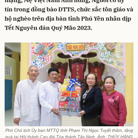
mạng, Mẹ Việt Nam Anh hùng, Người có uy
tín trong đồng bào DTTS, chức sắc tôn giáo và
hộ nghèo trên địa bàn tỉnh Phú Yên nhân dịp
Tết Nguyên đán Quý Mão 2023.
Phó Chủ tịch Ủy ban MTTQ tỉnh Phạm Thị Ngọc Tuyết thăm, tặng
quà tại Hội thánh Cao đài Tòa thánh Tây Ninh. Ảnh: THÚY HẰNG