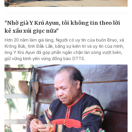
"Nhờ già Y Krú Ayun, tôi không tin theo lời
kẻ xấu xúi giục nữa"
Hơn 20 năm làm già làng, Người có uy tín của buôn Đrao, xã
Krông Búk, tỉnh Đắk Lắk, bằng sự kiên trì và uy tín của mình,
ông Y Krú Ayun đã góp phần ngăn chặn làn sóng vượt biên,
giữ vững bình yên vùng đồng bào DTTS.