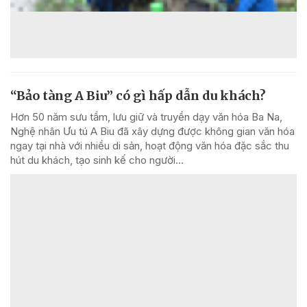
“Bảo tàng A Biu” có gì hấp dẫn du khách?
Hơn 50 năm sưu tầm, lưu giữ và truyền dạy văn hóa Ba Na,
Nghệ nhân Ưu tú A Biu đã xây dựng được không gian văn hóa
ngay tại nhà với nhiều di sản, hoạt động văn hóa đặc sắc thu
hút du khách, tạo sinh kế cho người...