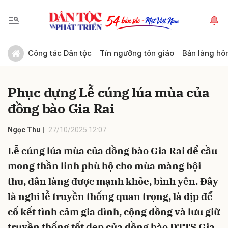
Gửi bình luận
Công tác Dân tộc
Tín ngưỡng tôn giáo
Bản làng hô
Phục dựng Lễ cúng lúa mùa của
đồng bào Gia Rai
Ngọc Thu
27/10/2025 12:07
Lễ cúng lúa mùa của đồng bào Gia Rai để cầu
Hủy
Gửi
mong thần linh phù hộ cho mùa màng bội
thu, dân làng được mạnh khỏe, bình yên. Đây
là nghi lễ truyền thống quan trọng, là dịp để
cố kết tình cảm gia đình, cộng đồng và lưu giữ
truyền thống tốt đẹp của đồng bào DTTS Gia