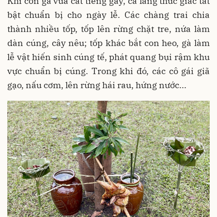
Khi con gà vừa cất tiếng gáy, cả làng thức giấc tất
bật chuẩn bị cho ngày lễ. Các chàng trai chia
thành nhiều tốp, tốp lên rừng chặt tre, nứa làm
dàn cúng, cây nêu; tốp khác bắt con heo, gà làm
lễ vật hiến sinh cúng tế, phát quang bụi rậm khu
vực chuẩn bị cúng. Trong khi đó, các cô gái giã
gạo, nấu cơm, lên rừng hái rau, hứng nước...