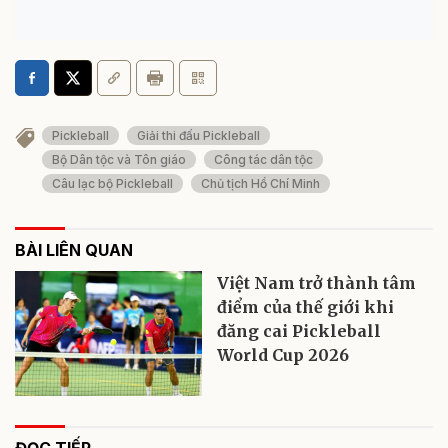
Pickleball
Giải thi đấu Pickleball
Bộ Dân tộc và Tôn giáo
Công tác dân tộc
Câu lạc bộ Pickleball
Chủ tịch Hồ Chí Minh
BÀI LIÊN QUAN
Việt Nam trở thành tâm
điểm của thế giới khi
đăng cai Pickleball
World Cup 2026
ĐỌC TIẾP