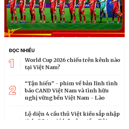
ĐỌC NHIỀU
1
World Cup 2026 chiếu trên kênh nào
tại Việt Nam?
“Tận hiến” - phim về bản lĩnh tình
2
báo CAND Việt Nam và tình hữu
nghị vững bền Việt Nam - Lào
Lộ diện 4 cầu thủ Việt kiều sắp nhập
3
tịch: “Cơn gió lạ” nâng tầm Đội
tuyển Việt Nam trên đường đua