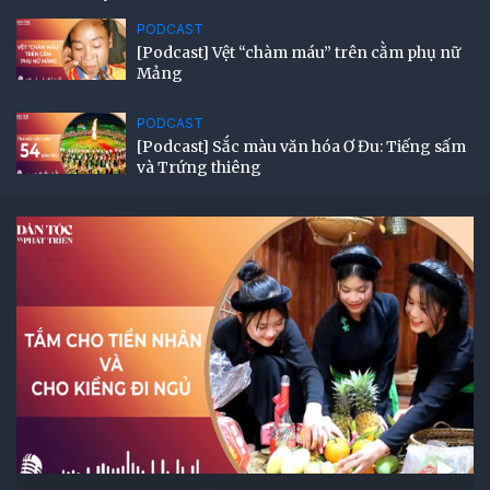
PODCAST
[Podcast] Vệt “chàm máu” trên cằm phụ nữ
Mảng
PODCAST
[Podcast] Sắc màu văn hóa Ơ Đu: Tiếng sấm
và Trứng thiêng