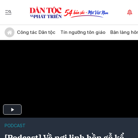
Công tác Dân tộc
Tín ngưỡng tôn giáo
Bản làng hô
PODCAST
[Podcast] Về nơi linh hồn gỗ kể