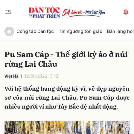
Gửi bình luận
Công tác Dân tộc
Tín ngưỡng tôn giáo
Bản làng hô
Pu Sam Cáp - Thế giới kỳ ảo ở núi
rừng Lai Châu
Việt Hà
12/06/2026 15:12
Với hệ thống hang động kỳ vĩ, vẻ đẹp nguyên
Hủy
Gửi
sơ của núi rừng Lai Châu, Pu Sam Cáp được
nhiều người ví như Tây Bắc đệ nhất động.