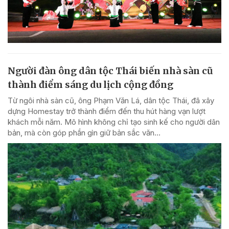
Người đàn ông dân tộc Thái biến nhà sàn cũ
thành điểm sáng du lịch cộng đồng
Từ ngôi nhà sàn cũ, ông Phạm Văn Lá, dân tộc Thái, đã xây
dựng Homestay trở thành điểm đến thu hút hàng vạn lượt
khách mỗi năm. Mô hình không chỉ tạo sinh kế cho người dân
bản, mà còn góp phần gìn giữ bản sắc văn...