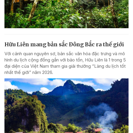
Hữu Liên mang bản sắc Đông Bắc ra thế giới
Với cảnh quan nguyên sơ, bản sắc văn hóa đặc trưng và mô
hình du lịch cộng đồng gắn với bảo tồn, Hữu Liên là 1 trong 5
đại diện của Việt Nam tham gia giải thưởng “Làng du lịch tốt
nhất thế giới” năm 2026.