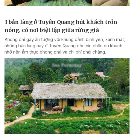
3 bản làng ở Tuyên Quang hút khách trốn
nóng, có nơi biệt lập giữa rừng già
Không chỉ gây ấn tượng với khung cảnh bình yên, xanh mát,
những bản làng này ở Tuyên Quang còn níu chân du khách
nhờ nền ẩm thực phong phú và chi phí phải chăng.