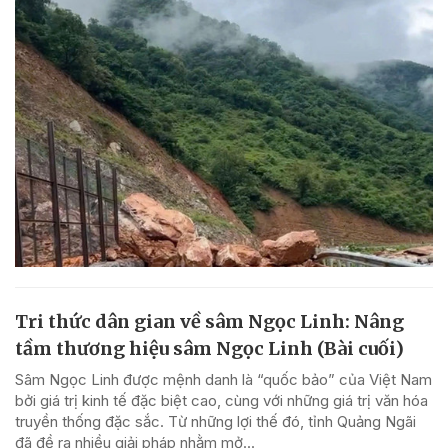
Tri thức dân gian về sâm Ngọc Linh: Nâng
tầm thương hiệu sâm Ngọc Linh (Bài cuối)
Sâm Ngọc Linh được mệnh danh là “quốc bảo” của Việt Nam
bởi giá trị kinh tế đặc biệt cao, cùng với những giá trị văn hóa
truyền thống đặc sắc. Từ những lợi thế đó, tỉnh Quảng Ngãi
đã đề ra nhiều giải pháp nhằm mở...