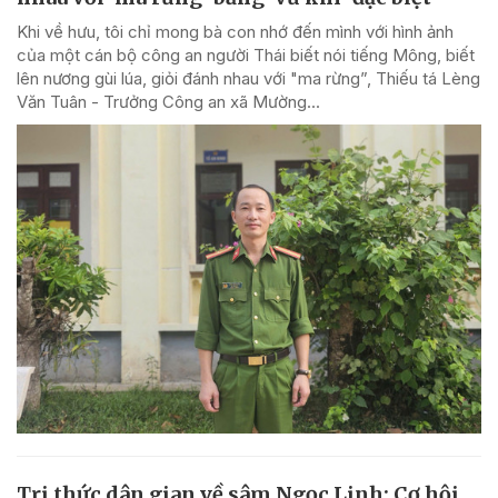
Khi về hưu, tôi chỉ mong bà con nhớ đến mình với hình ảnh
của một cán bộ công an người Thái biết nói tiếng Mông, biết
lên nương gùi lúa, giỏi đánh nhau với "ma rừng”, Thiếu tá Lèng
Văn Tuân - Trưởng Công an xã Mường...
Tri thức dân gian về sâm Ngọc Linh: Cơ hội