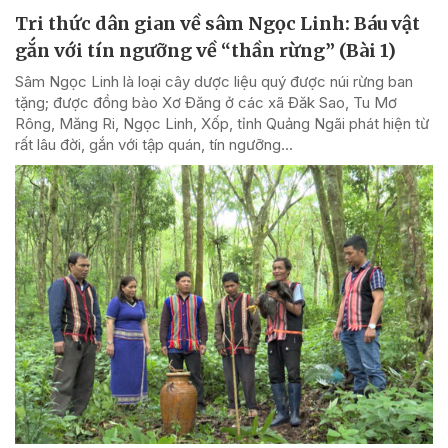
Tri thức dân gian về sâm Ngọc Linh: Báu vật
gắn với tín ngưỡng về “thần rừng” (Bài 1)
Sâm Ngọc Linh là loại cây dược liệu quý được núi rừng ban
tặng; được đồng bào Xơ Đăng ở các xã Đăk Sao, Tu Mơ
Rông, Măng Ri, Ngọc Linh, Xốp, tỉnh Quảng Ngãi phát hiện từ
rất lâu đời, gắn với tập quán, tín ngưỡng...