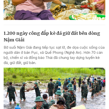
1.200 ngày công đắp kè đá giữ đất bên dòng
Nậm Giải
Bờ suối Nậm Giải đang tiếp tục sạt lở, đe dọa cuộc sống của
người dân ở bản Pục, xã Quế Phong (Nghệ An). Hơn 70 cán
bộ, chiến sĩ và đồng bào Thái đã chung tay dựng tuyến kè
đá, giữ đất, giữ bản.