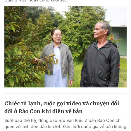
Chiếc tủ lạnh, cuộc gọi video và chuyện đổi
đời ở Rào Con khi điện về bản
Suốt bao thế hệ, đồng bào Bru Vân Kiều ở bản Rào Con chỉ
quen với ánh đèn dầu leo lét. Điện lưới quốc gia về bản không