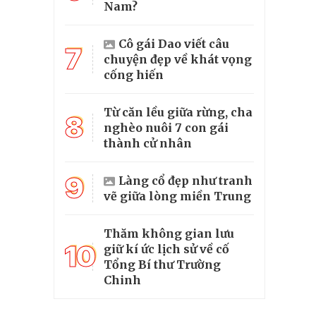
Nam?
Cô gái Dao viết câu
7
chuyện đẹp về khát vọng
cống hiến
Từ căn lều giữa rừng, cha
8
nghèo nuôi 7 con gái
thành cử nhân
9
Làng cổ đẹp như tranh
vẽ giữa lòng miền Trung
Thăm không gian lưu
10
giữ kí ức lịch sử về cố
Tổng Bí thư Trường
Chinh