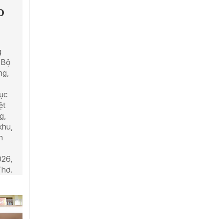
o
g
 Bộ
ng,
ục
ệt
g,
khu,
n
26,
Thơ.