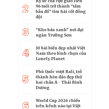
Ký ức của cựu giao liên
2
96 tuổi trở thành “tấm
bản đồ” tìm hài cốt đồng
đội
3
“Kho báu xanh” nơi đại
ngàn Trường Sơn
10 bãi biển đẹp nhất Việt
4
Nam theo bình chọn của
Lonely Planet
Phú Quốc vượt Bali, trở
5
thành hòn đảo đẹp thứ
hai châu Á - Thái Bình
Dương
World Cup 2026 chiếu
6
trên kênh nào tại Việt