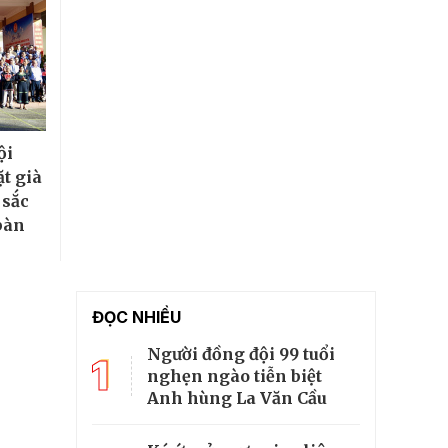
ội
t già
 sắc
 bàn
ĐỌC NHIỀU
Người đồng đội 99 tuổi
1
nghẹn ngào tiễn biệt
Anh hùng La Văn Cầu