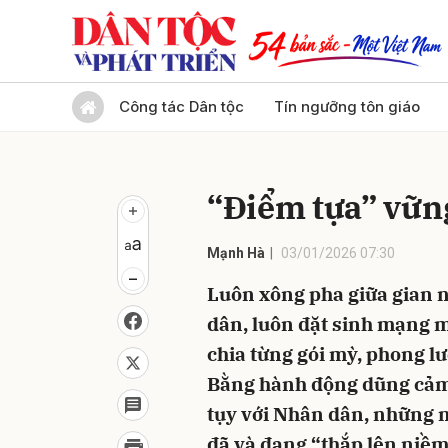
Gửi 
Công tác Dân tộc
Tín ngưỡng tôn giáo
“Điểm tựa” vữn
Mạnh Hà
03/01/2026 07:30
Luôn xông pha giữa gian 
dân, luôn đặt sinh mạng 
chia từng gói mỳ, phong l
Bằng hành động dũng cảm,
tụy với Nhân dân, những 
đã và đang “thắp lên niềm