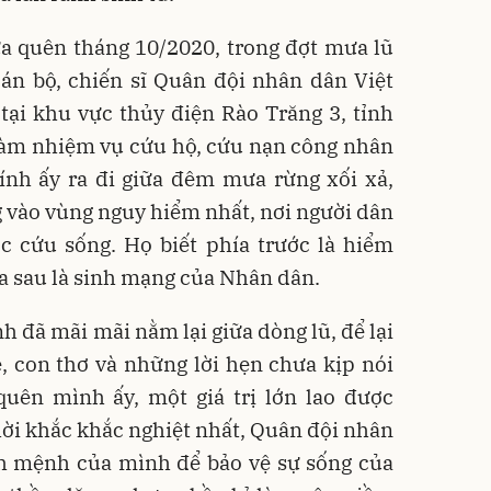
a quên tháng 10/2020, trong đợt mưa lũ
cán bộ, chiến sĩ Quân đội nhân dân Việt
ại khu vực thủy điện Rào Trăng 3, tỉnh
làm nhiệm vụ cứu hộ, cứu nạn công nhân
ính ấy ra đi giữa đêm mưa rừng xối xả,
 vào vùng nguy hiểm nhất, nơi người dân
c cứu sống. Họ biết phía trước là hiểm
ía sau là sinh mạng của Nhân dân.
h đã mãi mãi nằm lại giữa dòng lũ, để lại
ẻ, con thơ và những lời hẹn chưa kịp nói
quên mình ấy, một giá trị lớn lao được
ời khắc khắc nghiệt nhất, Quân đội nhân
nh mệnh của mình để bảo vệ sự sống của