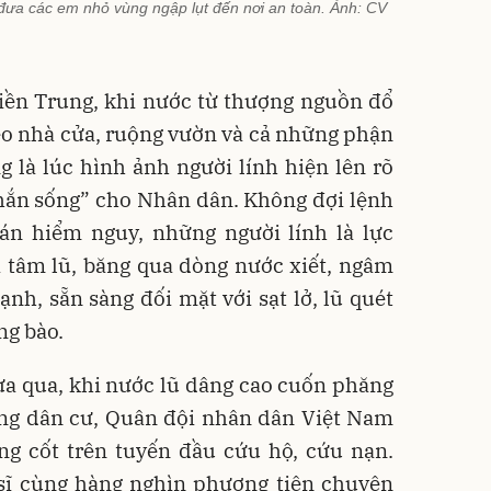
 đưa các em nhỏ vùng ngập lụt đến nơi an toàn. Ảnh: CV
iền Trung, khi nước từ thượng nguồn đổ
o nhà cửa, ruộng vườn và cả những phận
 là lúc hình ảnh người lính hiện lên rõ
 chắn sống” cho Nhân dân. Không đợi lệnh
oán hiểm nguy, những người lính là lực
a tâm lũ, băng qua dòng nước xiết, ngâm
nh, sẵn sàng đối mặt với sạt lở, lũ quét
ng bào.
ừa qua, khi nước lũ dâng cao cuốn phăng
ùng dân cư, Quân đội nhân dân Việt Nam
ng cốt trên tuyến đầu cứu hộ, cứu nạn.
 sĩ cùng hàng nghìn phương tiện chuyên