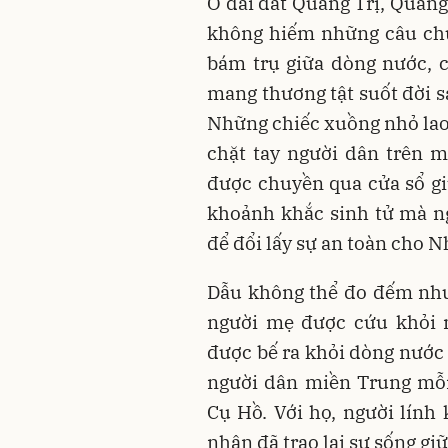
Ở dải đất Quảng Trị, Quản
không hiếm những câu chu
bám trụ giữa dòng nước, c
mang thương tật suốt đời 
Những chiếc xuồng nhỏ lao
chặt tay người dân trên 
được chuyền qua cửa sổ g
khoảnh khắc sinh tử mà n
để đổi lấy sự an toàn cho 
Dẫu không thể đo đếm nhưn
người mẹ được cứu khỏi m
được bế ra khỏi dòng nước 
người dân miền Trung mỗi
Cụ Hồ. Với họ, người lính 
nhân đã trao lại sự sống giữ