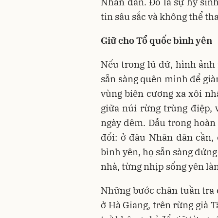
Nhân dân. Đó là sự hy sin
tin sâu sắc và không thể t
Giữ cho Tổ quốc bình yên
Nếu trong lũ dữ, hình ảnh 
sẵn sàng quên mình để giàn
vùng biên cương xa xôi n
giữa núi rừng trùng điệp, 
ngày đêm. Dẫu trong hoàn c
đổi: ở đâu Nhân dân cần, 
bình yên, họ sẵn sàng đứng 
nhà, từng nhịp sống yên là
Những bước chân tuần tra c
ở Hà Giang, trên rừng già