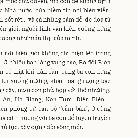
cột mốc chủ quyền, mà còn để khẳng định
a Nhà nước, của niềm tin nơi biên viễn.
 sốt rét… và cả những cám dỗ, đe dọa từ
ên giới, người lính vẫn kiên cường đứng
n cương như máu thịt của mình.
 nơi biên giới không chỉ hiện lên trong
 Ở nhiều bản làng vùng cao, Bộ đội Biên
ên có mặt khi dân cần: cùng bà con dựng
ở lối xuống nương, khai hoang ruộng bậc
g cây, nuôi con phù hợp với thổ nhưỡng.
ệ An, Hà Giang, Kon Tum, Điện Biên…,
ên phòng cử cán bộ “cắm bản”, ở cùng
 bữa cơm nương với bà con để tuyên truyền
 hủ tục, xây dựng đời sống mới.