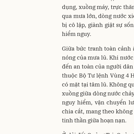
dụng, xuồng máy, trực thă
qua mưa lớn, dòng nước xiế
bị cô lập, giành giật sự s
hiểm nguy.
Giữa bức tranh toàn cảnh
nóng của mưa lũ. Khi nước 
đến an toàn của người dân 
thuộc Bộ Tư lệnh Vùng 4 H
có mặt tại tâm lũ. Không q
xuồng giữa dòng nước chảy 
nguy hiểm, vận chuyển lư
chia cắt, mang theo không 
tinh thần giữa hoạn nạn.