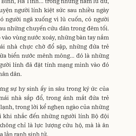
g Bình, Hà Tĩnh… trong những năm lũ dữ,
yện người lính kiệt sức sau nhiều ngày
ó người ngã xuống vì lũ cuốn, có người
sau những chuyến cứu dân trong đêm tối.
 vào vùng nước xoáy, những bàn tay nắm
mái nhà chực chờ đổ sập, những đứa trẻ
iữa biển nước mênh mông… đó là những
gười lính đã đặt tính mạng mình vào đó
Nhân dân.
g sự hy sinh ấy in sâu trong ký ức của
ái nhà sắp đổ, trong ánh mắt đứa trẻ
lạnh, trong lời kể nghẹn ngào của những
 khi nhắc đến những người lính Bộ đội
không chỉ là lực lượng cứu hộ, mà là ân
a lằn ranh sinh tử.