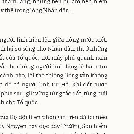
h thầm lặng, nhưng bền bỉ làm nên niềm
hay thế trong lòng Nhân dân…
người lính hiện lên giữa dòng nước xiết,
h lại sự sống cho Nhân dân, thì ở những
hất của Tổ quốc, nơi mây phủ quanh năm
vẫn là những người lính lặng lẽ bám trụ
ảnh nào, lời thề thiêng liêng vẫn không
ở đó có người lính Cụ Hồ. Khi đất nước
phía sau, giữ vững từng tấc đất, từng mái
nh cho Tổ quốc.
ủa Bộ đội Biên phòng in trên đá tai mèo
 Tây Nguyên hay dọc dãy Trường Sơn hiểm