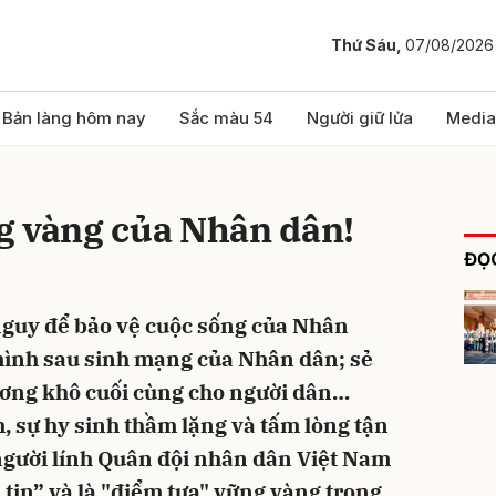
Thứ Sáu,
07/08/2026
bình luận
Bản làng hôm nay
Sắc màu 54
Người giữ lửa
Media
g vàng của Nhân dân!
ĐỌC
nguy để bảo vệ cuộc sống của Nhân
mình sau sinh mạng của Nhân dân; sẻ
Hủy
G
ương khô cuối cùng cho người dân…
 sự hy sinh thầm lặng và tấm lòng tận
người lính Quân đội nhân dân Việt Nam
 tin” và là "điểm tựa" vững vàng trong