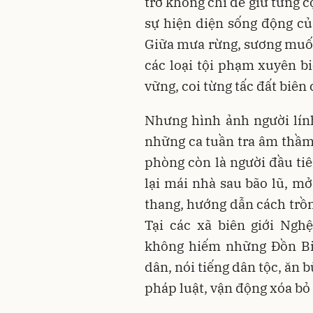
trở không chỉ để giữ từng 
sự hiện diện sống động củ
Giữa mưa rừng, sương muối,
các loại tội phạm xuyên bi
vững, coi từng tấc đất biê
Nhưng hình ảnh người lính
những ca tuần tra âm thầm.
phòng còn là người đầu ti
lại mái nhà sau bão lũ, m
thang, hướng dẫn cách trồn
Tại các xã biên giới Ngh
không hiếm những Đồn Bi
dân, nói tiếng dân tộc, ăn
pháp luật, vận động xóa bỏ