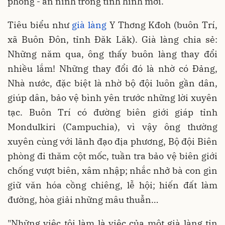
phòng - an ninh trong tình hình mới.
Tiêu biểu như
già làng
Y Thơng Kđoh (buôn Trí,
xã Buôn Đôn, tỉnh Đăk Lăk). Già làng chia sẻ:
Những năm qua, ông thấy buôn làng thay đổi
nhiều lắm! Những thay đổi đó là nhờ có Đảng,
Nhà nước, đặc biệt là nhờ bộ đội luôn gần dân,
giúp dân, bảo vệ bình yên trước những lời xuyên
tạc. Buôn Trí có đường biên giới giáp tỉnh
Mondulkiri (Campuchia), vì vậy ông thường
xuyên cùng với lãnh đạo địa phương, Bộ đội Biên
phòng đi thăm cột mốc, tuần tra bảo vệ biên giới
chống vượt biên, xâm nhập; nhắc nhở bà con gìn
giữ văn hóa cồng chiêng, lễ hội; hiến đất làm
đường, hòa giải những mâu thuẫn…
"Những việc tôi làm là việc của một già làng tin