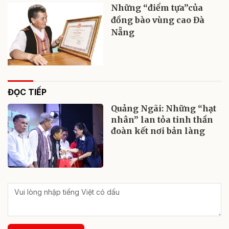
Những “điểm tựa”của
đồng bào vùng cao Đà
Nẵng
ĐỌC TIẾP
Quảng Ngãi: Những “hạt
nhân” lan tỏa tinh thần
đoàn kết nơi bản làng