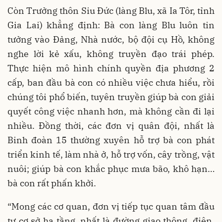
Còn Trưởng thôn Siu Đức (làng Blu, xã Ia Tôr, tỉnh
Gia Lai) khẳng định: Bà con làng Blu luôn tin
tưởng vào Đảng, Nhà nước, bộ đội cụ Hồ, không
nghe lời kẻ xấu, không truyền đạo trái phép.
Thực hiện mô hình chính quyền địa phương 2
cấp, ban đầu bà con có nhiều việc chưa hiểu, rồi
chúng tôi phổ biến, tuyên truyền giúp bà con giải
quyết công việc nhanh hơn, mà không cần đi lại
nhiều. Đồng thời, các đơn vị quân đội, nhất là
Binh đoàn 15 thường xuyên hỗ trợ bà con phát
triển kinh tế, làm nhà ở, hỗ trợ vốn, cây trồng, vật
nuôi; giúp bà con khắc phục mưa bão, khô hạn…
bà con rất phấn khởi.
“Mong các cơ quan, đơn vị tiếp tục quan tâm đầu
tư cơ sở hạ tầng, nhất là đường giao thông, điện,