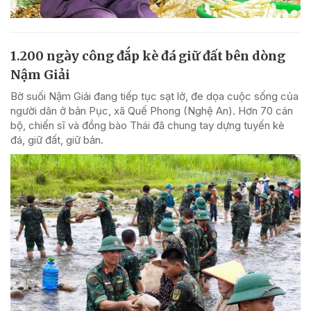
1.200 ngày công đắp kè đá giữ đất bên dòng
Nậm Giải
Bờ suối Nậm Giải đang tiếp tục sạt lở, đe dọa cuộc sống của
người dân ở bản Pục, xã Quế Phong (Nghệ An). Hơn 70 cán
bộ, chiến sĩ và đồng bào Thái đã chung tay dựng tuyến kè
đá, giữ đất, giữ bản.