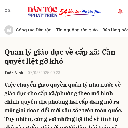
Gửi bình luận
Công tác Dân tộc
Tín ngưỡng tôn giáo
Bản làng hô
Quản lý giáo dục về cấp xã: Cần
quyết liệt gỡ khó
Tuấn Ninh
07/08/2025 09:23
Việc chuyển giao quyền quản lý nhà nước về
Hủy
Gửi
giáo dục cho cấp xã/phường theo mô hình
chính quyền địa phương hai cấp đang mở ra
một giai đoạn đổi mới sâu sắc trên toàn quốc.
Tuy nhiên, cùng với những lợi thế về tính tự
chủ và sự gần gũi với người dân, bài toán về