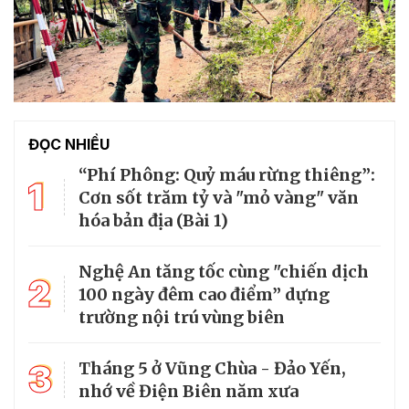
ĐỌC NHIỀU
“Phí Phông: Quỷ máu rừng thiêng”:
1
Cơn sốt trăm tỷ và "mỏ vàng" văn
hóa bản địa (Bài 1)
Nghệ An tăng tốc cùng "chiến dịch
2
100 ngày đêm cao điểm” dựng
trường nội trú vùng biên
3
Tháng 5 ở Vũng Chùa - Đảo Yến,
nhớ về Điện Biên năm xưa