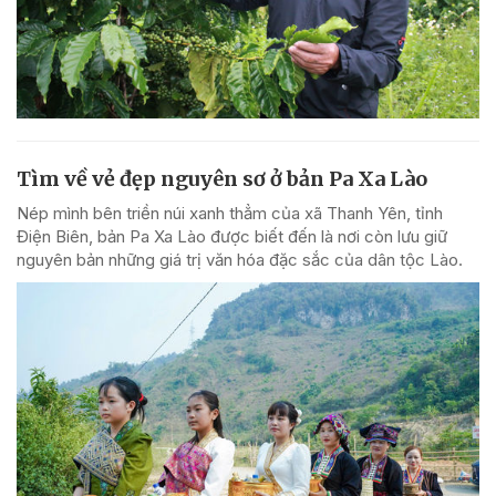
Tìm về vẻ đẹp nguyên sơ ở bản Pa Xa Lào
Nép mình bên triền núi xanh thẳm của xã Thanh Yên, tỉnh
Điện Biên, bản Pa Xa Lào được biết đến là nơi còn lưu giữ
nguyên bản những giá trị văn hóa đặc sắc của dân tộc Lào.