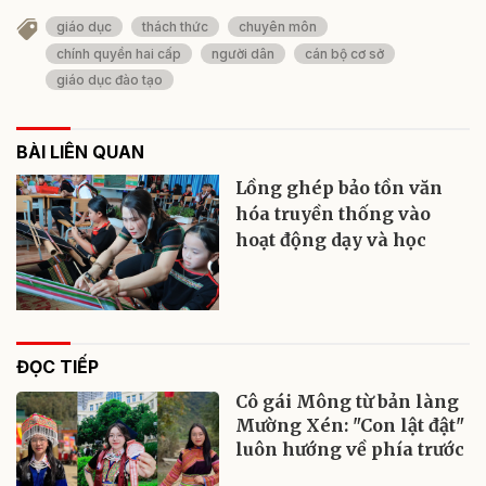
giáo dục
thách thức
chuyên môn
chính quyền hai cấp
người dân
cán bộ cơ sở
giáo dục đào tạo
BÀI LIÊN QUAN
Lồng ghép bảo tồn văn
hóa truyền thống vào
hoạt động dạy và học
ĐỌC TIẾP
Cô gái Mông từ bản làng
Mường Xén: "Con lật đật"
luôn hướng về phía trước