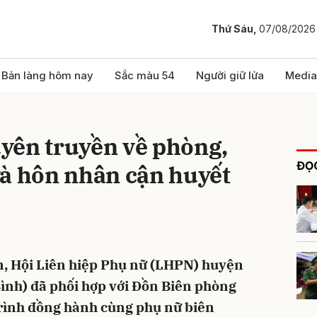
Thứ Sáu,
07/08/2026
bình luận
Bản làng hôm nay
Sắc màu 54
Người giữ lửa
Media
yên truyền về phòng,
ĐỌC
và hôn nhân cận huyết
Hủy
G
n, Hội Liên hiệp Phụ nữ (LHPN) huyện
ình) đã phối hợp với Đồn Biên phòng
rình đồng hành cùng phụ nữ biên