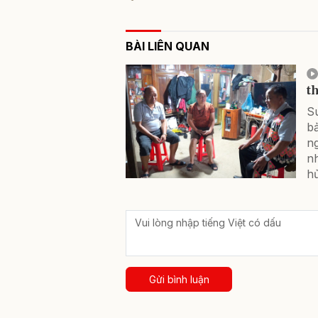
BÀI LIÊN QUAN
t
Su
b
ng
n
hủ
Gửi bình luận