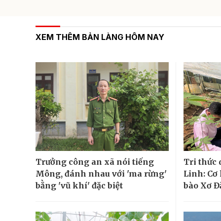
XEM THÊM BẢN LÀNG HÔM NAY
Trưởng công an xã nói tiếng
Tri thức
Mông, đánh nhau với 'ma rừng'
Linh: Cơ
bằng 'vũ khí' đặc biệt
bào Xơ Đ