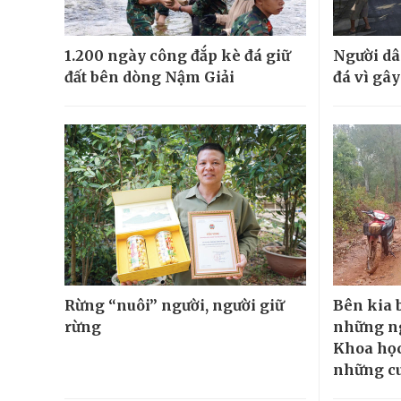
1.200 ngày công đắp kè đá giữ
Người dâ
đất bên dòng Nậm Giải
đá vì gâ
Rừng “nuôi” người, người giữ
Bên kia b
rừng
những ng
Khoa học
những cu