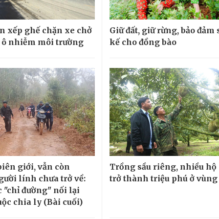
n xếp ghế chặn xe chở
Giữ đất, giữ rừng, bảo đảm
y ô nhiễm môi trường
kế cho đồng bào
iên giới, vẫn còn
Trồng sầu riêng, nhiều hộ
ười lính chưa trở về:
trở thành triệu phú ở vùng
 "chỉ đường" nối lại
ộc chia ly (Bài cuối)