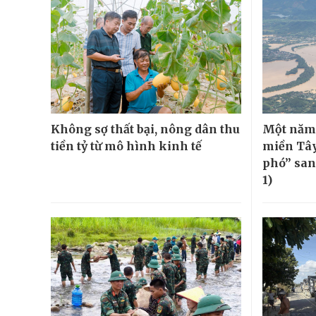
Không sợ thất bại, nông dân thu
Một năm 
tiền tỷ từ mô hình kinh tế
miền Tây
phó” sang
1)