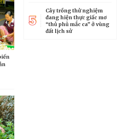
Cây trồng thử nghiệm
5
đang hiện thực giấc mơ
“thủ phủ mắc ca” ở vùng
đất lịch sử
biến
sản