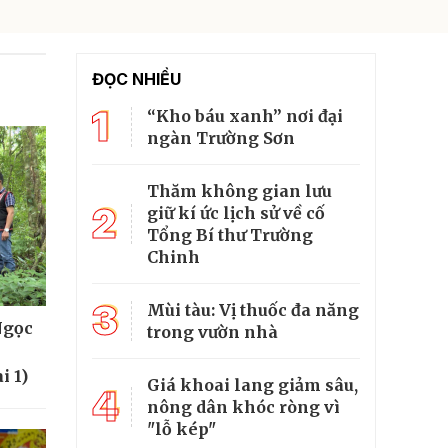
ĐỌC NHIỀU
1
“Kho báu xanh” nơi đại
ngàn Trường Sơn
Thăm không gian lưu
2
giữ kí ức lịch sử về cố
Tổng Bí thư Trường
Chinh
3
Mùi tàu: Vị thuốc đa năng
Ngọc
trong vườn nhà
i 1)
Giá khoai lang giảm sâu,
4
nông dân khóc ròng vì
"lỗ kép"