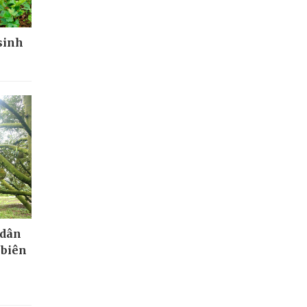
 sinh
 dân
 biên