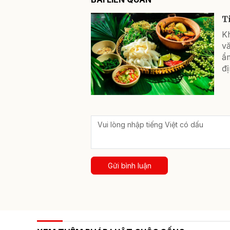
T
K
v
ẩ
đị
Gửi bình luận