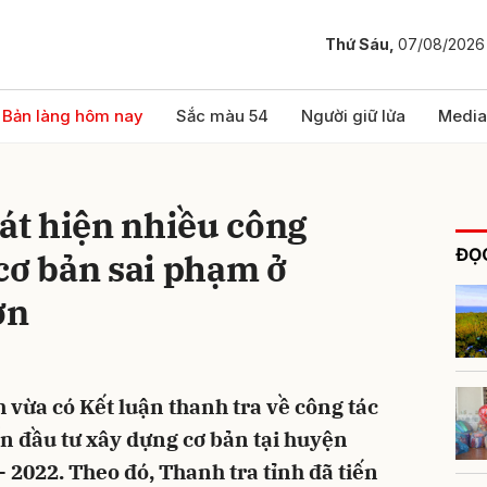
Thứ Sáu,
07/08/2026
bình luận
Bản làng hôm nay
Sắc màu 54
Người giữ lửa
Media
t hiện nhiều công
ĐỌC
cơ bản sai phạm ở
ơn
Hủy
G
vừa có Kết luận thanh tra về công tác
n đầu tư xây dựng cơ bản tại huyện
 2022. Theo đó, Thanh tra tỉnh đã tiến