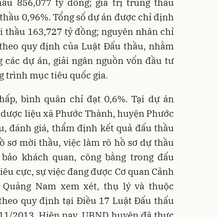
hầu 856,077 tỷ đồng; giá trị trúng thầu
m thầu 0,96%. Tổng số dự án được chỉ định
ói thầu 163,727 tỷ đồng; nguyên nhân chỉ
 theo quy định của Luật Đấu thầu, nhằm
g các dự án, giải ngân nguồn vốn đầu tư
 trình mục tiêu quốc gia.
thấp, bình quân chỉ đạt 0,6%. Tại dự án
 dược liệu xã Phước Thành, huyện Phước
u, đánh giá, thẩm định kết quả đấu thầu
 sơ mời thầu, việc làm rõ hồ sơ dự thầu
 bảo khách quan, công bằng trong đấu
 tiêu cực, sự việc đang được Cơ quan Cảnh
h Quảng Nam xem xét, thụ lý và thuộc
theo quy định tại Điều 17 Luật Đấu thấu
11/2013. Hiện nay, UBND huyện đã thực