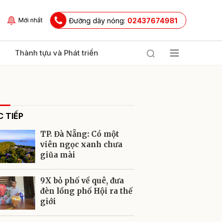
Đường dây nóng:
02437674981
Mới nhất
Thành tựu và Phát triển
 TIẾP
TP. Đà Nẵng: Có một
viên ngọc xanh chưa
giũa mài
ửi
9X bỏ phố về quê, đưa
đèn lồng phố Hội ra thế
giới