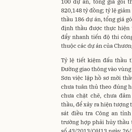
100 dự án, tổng giá gói t
820,148 tỷ đồng; tỷ lệ giả
thầu 186 dự án, tổng giá g
định thầu được thực hiện
đẩy nhanh tiến độ thi côn
thuộc các dự án của Chương
Tỷ lệ tiết kiệm đấu thầu 
Đường giao thông vào vùng
Sơn việc lập hồ sơ mời thầ
chưa tuân thủ theo đúng hồ
chưa chặt chẽ, chưa đảm
thầu, để xảy ra hiện tượng
sát điều tra Công an tỉn
trường hợp phải hủy thầu 
số 43/2013/QH13 ngày 26/