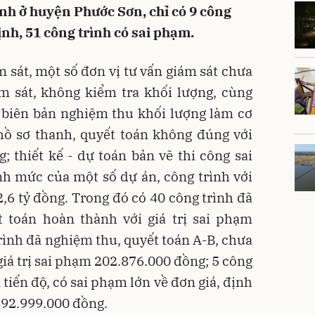
ình ở huyện Phước Sơn, chỉ có 9 công
nh, 51 công trình có sai phạm.
m sát, một số đơn vị tư vấn giám sát chưa
ám sát, không kiểm tra khối lượng, cùng
 biên bản nghiệm thu khối lượng làm cơ
 hồ sơ thanh, quyết toán không đúng với
g; thiết kế - dự toán bản vẽ thi công sai
ịnh mức của một số dự án, công trình với
2,6 tỷ đồng. Trong đó có 40 công trình đã
t toán hoàn thành với giá trị sai phạm
rình đã nghiệm thu, quyết toán A-B, chưa
giá trị sai phạm 202.876.000 đồng; 5 công
tiến độ, có sai phạm lớn về đơn giá, định
.492.999.000 đồng.