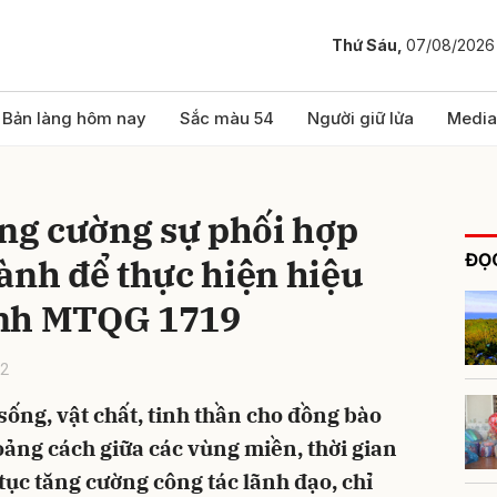
Thứ Sáu,
07/08/2026
bình luận
Bản làng hôm nay
Sắc màu 54
Người giữ lửa
Media
g cường sự phối hợp
ĐỌC
ành để thực hiện hiệu
ình MTQG 1719
02
Hủy
G
sống, vật chất, tinh thần cho đồng bào
ảng cách giữa các vùng miền, thời gian
tục tăng cường công tác lãnh đạo, chỉ