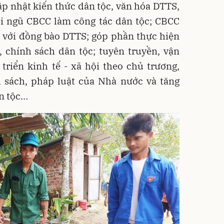
p nhật kiến thức dân tộc, văn hóa DTTS,
ội ngũ CBCC làm công tác dân tộc; CBCC
ếp với đồng bào DTTS; góp phần thực hiện
, chính sách dân tộc; tuyên truyền, vận
riển kinh tế - xã hội theo chủ trương,
h sách, pháp luật của Nhà nước và tăng
ân tộc…