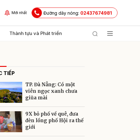
Đường dây nóng:
02437674981
Mới nhất
Thành tựu và Phát triển
 TIẾP
TP. Đà Nẵng: Có một
viên ngọc xanh chưa
giũa mài
ửi
9X bỏ phố về quê, đưa
đèn lồng phố Hội ra thế
giới