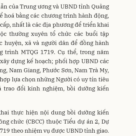
dẫn của Trung ương và UBND tỉnh Quảng
ể hoá bằng các chương trình hành động,
cấp, nhất là các địa phương để triển khai
ộc thường xuyên tổ chức các buổi tập
ác huyện, xã và người dân để đồng hành
g trình MTQG 1719. Cụ thể, trong năm
ã xây dựng kế hoạch; phối hợp UBND các
ang, Nam Giang, Phước Sơn, Nam Trà My,
hợp lựa chọn những Người có uy tín tiêu
á trao đổi kinh nghiệm, bồi dưỡng kiến
khai thực hiện nội dung bồi dưỡng kiến
công chức (CBCC) thuộc Tiểu dự án 2, Dự
719 theo nhiệm vụ được UBND tỉnh giao.