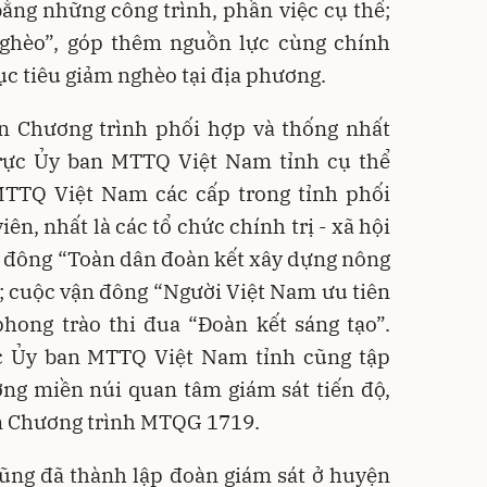
ằng những công trình, phần việc cụ thể;
ghèo”, góp thêm nguồn lực cùng chính
c tiêu giảm nghèo tại địa phương.
n Chương trình phối hợp và thống nhất
rực Ủy ban MTTQ Việt Nam tỉnh cụ thể
MTTQ Việt Nam các cấp trong tỉnh phối
ên, nhất là các tổ chức chính trị - xã hội
n đông “Toàn dân đoàn kết xây dựng nông
; cuộc vận đông “Người Việt Nam ưu tiên
hong trào thi đua “Đoàn kết sáng tạo”.
c Ủy ban MTTQ Việt Nam tỉnh cũng tập
ơng miền núi quan tâm giám sát tiến độ,
ện Chương trình MTQG 1719.
ũng đã thành lập đoàn giám sát ở huyện