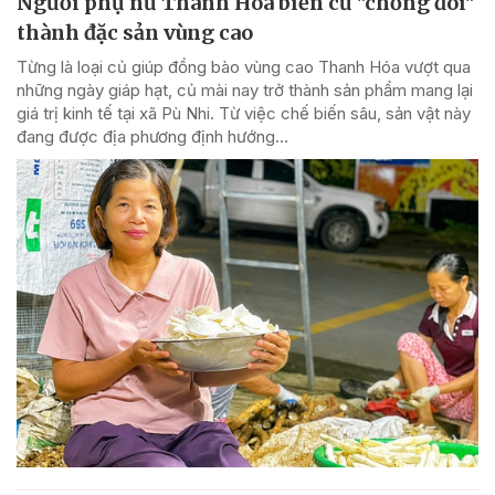
Người phụ nữ Thanh Hóa biến củ "chống đói"
thành đặc sản vùng cao
Từng là loại củ giúp đồng bào vùng cao Thanh Hóa vượt qua
những ngày giáp hạt, củ mài nay trở thành sản phẩm mang lại
giá trị kinh tế tại xã Pù Nhi. Từ việc chế biến sâu, sản vật này
đang được địa phương định hướng...