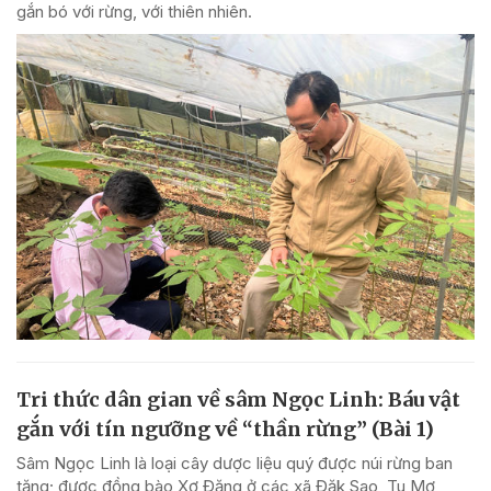
gắn bó với rừng, với thiên nhiên.
Tri thức dân gian về sâm Ngọc Linh: Báu vật
gắn với tín ngưỡng về “thần rừng” (Bài 1)
Sâm Ngọc Linh là loại cây dược liệu quý được núi rừng ban
tặng; được đồng bào Xơ Đăng ở các xã Đăk Sao, Tu Mơ