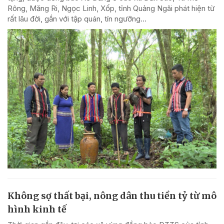
Rông, Măng Ri, Ngọc Linh, Xốp, tỉnh Quảng Ngãi phát hiện từ
rất lâu đời, gắn với tập quán, tín ngưỡng...
Không sợ thất bại, nông dân thu tiền tỷ từ mô
hình kinh tế