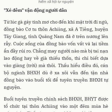
hiểm xã hội tự nguyện
"Xé đêm" vận động người dân
Từ lúc gà gáy tinh mơ cho đến khi mặt trời đi ngủ,
đồng bào Cơ tu thôn Achiing, xã A Tiêng, huyện
Tây Giang, tỉnh Quảng Nam đã ở trên nương lên
rẫy. Cuộc sống của đồng bào vốn vất vả lại tiềm
ẩn đầy rủi ro. Chẳng may người nào mà bị tai nạn
lao động hay về già thiếu thốn, thì chỉ biết dựa
vào giàng (trời) mà thôi. Thấu hiểu điều đó, cán
bộ ngành BHXH dù ở xa xôi vẫn đến tận nhà
đồng bào vào buổi tối để tuyên truyền BHXH tự
nguyện.
Buổi tuyên truyền chính sách BHXH, BHYT được
tổ chức tại thôn Achiing vào một đêm mùa hè