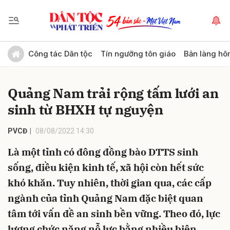
Gửi bình luận
Công tác Dân tộc
Tín ngưỡng tôn giáo
Bản làng hô
Quảng Nam trải rộng tấm lưới an
sinh từ BHXH tự nguyện
PVCĐ
08/08/2022 14:30
Là một tỉnh có đông đồng bào DTTS sinh
Hủy
Gửi
sống, điều kiện kinh tế, xã hội còn hết sức
khó khăn. Tuy nhiên, thời gian qua, các cấp
ngành của tỉnh Quảng Nam đặc biệt quan
tâm tới vấn đề an sinh bền vững. Theo đó, lực
lượng chức năng nỗ lực bằng nhiều biện