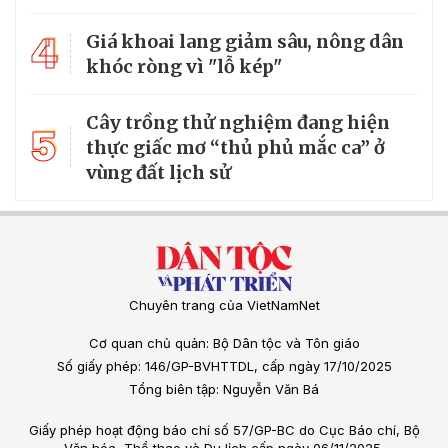
4
Giá khoai lang giảm sâu, nông dân
khóc ròng vì "lỗ kép"
Cây trồng thử nghiệm đang hiện
5
thực giấc mơ “thủ phủ mắc ca” ở
vùng đất lịch sử
Chuyên trang của VietNamNet
Cơ quan chủ quản: Bộ Dân tộc và Tôn giáo
Số giấy phép: 146/GP-BVHTTDL, cấp ngày 17/10/2025
Tổng biên tập: Nguyễn Văn Bá
Giấy phép hoạt động báo chí số 57/GP-BC do Cục Báo chí, Bộ
Văn hóa, Thể thao và Du lịch cấp ngày 06/11/2025.