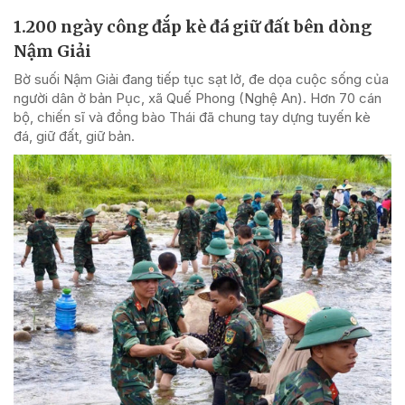
1.200 ngày công đắp kè đá giữ đất bên dòng
Nậm Giải
Bờ suối Nậm Giải đang tiếp tục sạt lở, đe dọa cuộc sống của
người dân ở bản Pục, xã Quế Phong (Nghệ An). Hơn 70 cán
bộ, chiến sĩ và đồng bào Thái đã chung tay dựng tuyến kè
đá, giữ đất, giữ bản.