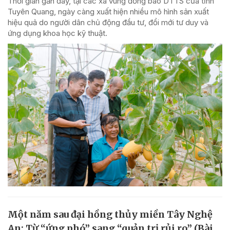
Thời gian gần đây, tại các xã vùng đồng bào DTTS của tỉnh
Tuyên Quang, ngày càng xuất hiện nhiều mô hình sản xuất
hiệu quả do người dân chủ động đầu tư, đổi mới tư duy và
ứng dụng khoa học kỹ thuật.
Một năm sau đại hồng thủy miền Tây Nghệ
An: Từ “ứng phó” sang “quản trị rủi ro” (Bài