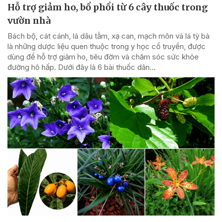
Hỗ trợ giảm ho, bổ phổi từ 6 cây thuốc trong
vườn nhà
Bách bộ, cát cánh, lá dâu tằm, xạ can, mạch môn và lá tỳ bà
là những dược liệu quen thuộc trong y học cổ truyền, được
dùng để hỗ trợ giảm ho, tiêu đờm và chăm sóc sức khỏe
đường hô hấp. Dưới đây là 6 bài thuốc dân...