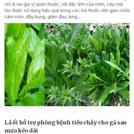
chỉ là rau gia vị quen thuộc, với đặc tính của mình, cây mùi
tàu được sử dụng hiệu quả trong các bài thuốc dân gian chữa
cảm cúm, đầy bụng, giảm đau, long...
Lá ổi hỗ trợ phòng bệnh tiêu chảy cho gà sau
mưa kéo dài