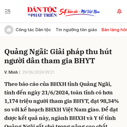
Gửi bình luận
Công tác Dân tộc
Tín ngưỡng tôn giáo
Bản làng hô
Quảng Ngãi: Giải pháp thu hút
người dân tham gia BHYT
V. Minh
29/06/2024 09:21
Theo báo cáo của BHXH tỉnh Quảng Ngãi,
Hủy
Gửi
tính đến ngày 21/6/2024, toàn tỉnh có hơn
1,174 triệu người tham gia BHYT, đạt 98,34%
so với kế hoạch BHXH Việt Nam giao. Để đạt
được kết quả này, ngành BHXH và Y tế tỉnh
Quảng Ngãi rất chú trọng nâng cao chất