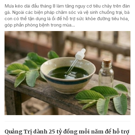
Mưa kéo dài đầu tháng 8 làm tăng nguy cơ tiêu chảy trên đàn
gà. Ngoài các biện pháp chăm sóc và vệ sinh chuồng trại, bà
con có thể tận dụng lá ổi để hỗ trợ sức khỏe đường tiêu hóa,
góp phần phòng bệnh trong mùa...
Quảng Trị dành 25 tỷ đồng mỗi năm để hỗ trợ