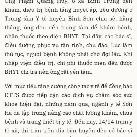
Ông Phạm Quang Huy, ở xã Bình Trung đến
khám, điều trị bệnh tăng huyết áp, tiểu đường ở
Trung tâm Y tế huyện Bình Sơn chia sẻ, hằng
tháng, ông đều đến trung tâm để khám bệnh,
nhận thuốc theo diện BHYT. Tại đây, các bác sĩ,
điều dưỡng phục vụ tận tình, chu đáo. Lúc làm
thủ tục, người bệnh không phải chờ đợi lâu. Khi
nhập viện điều trị, chi phí thuốc men đều được
BHYT chi trả nên ông rất yên tâm.
Với mục tiêu tăng cường công tác y tế để đồng bào
DTTS được tiếp cận các dịch vụ chăm sóc sức
khỏe hiện đại, những năm qua, ngành y tế Sơn
Hà đã tập trung nâng cao chất lượng khám, chữa
bệnh và trang thiết bị y tế. Đến nay, 14/14 trạm y
tế xã, thị trấn trên địa bàn huyện đều có bác sĩ