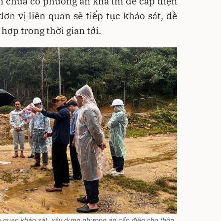
ện chưa có phương án khả thi để cấp điện
đơn vị liên quan sẽ tiếp tục khảo sát, đề
ợp trong thời gian tới.
n quan khảo sát, xây dựng phương án cấp điện cho thôn