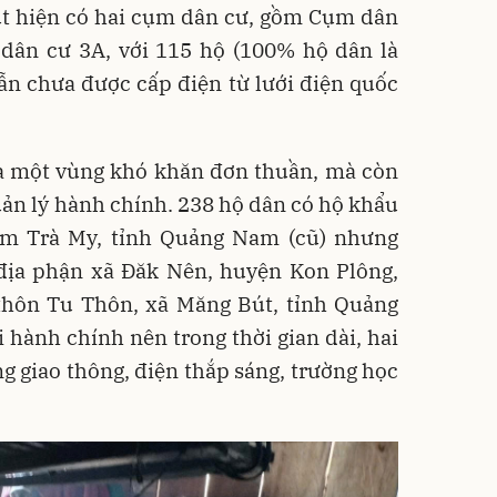
t hiện có hai cụm dân cư, gồm Cụm dân
 dân cư 3A, với 115 hộ (100% hộ dân là
ẫn chưa được cấp điện từ lưới điện quốc
à một vùng khó khăn đơn thuần, mà còn
uản lý hành chính. 238 hộ dân có hộ khẩu
am Trà My, tỉnh Quảng Nam (cũ) nhưng
 địa phận xã Đăk Nên, huyện Kon Plông,
 thôn Tu Thôn, xã Măng Bút, tỉnh Quảng
i hành chính nên trong thời gian dài, hai
g giao thông, điện thắp sáng, trường học