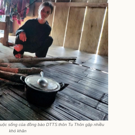
 cuộc sống của đồng bào DTTS thôn Tu Thôn gặp nhiều
khó khăn