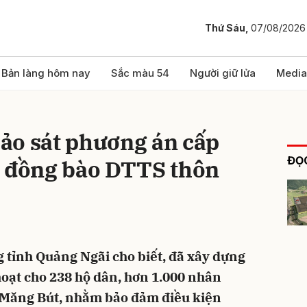
Thứ Sáu,
07/08/2026
bình luận
Bản làng hôm nay
Sắc màu 54
Người giữ lửa
Media
ảo sát phương án cấp
ĐỌC
ộ đồng bào DTTS thôn
Hủy
G
 tỉnh Quảng Ngãi cho biết, đã xây dựng
oạt cho 238 hộ dân, hơn 1.000 nhân
ã Măng Bút, nhằm bảo đảm điều kiện