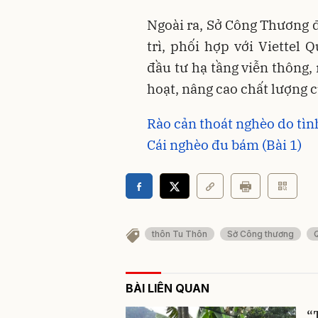
Ngoài ra, Sở Công Thương 
trì, phối hợp với Viettel
đầu tư hạ tầng viễn thông,
hoạt, nâng cao chất lượng 
Rào cản thoát nghèo do tình
Cái nghèo đu bám (Bài 1)
thôn Tu Thôn
Sở Công thương
BÀI LIÊN QUAN
“